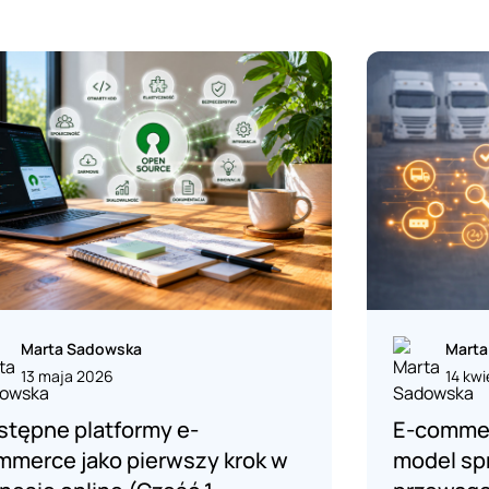
Marta Sadowska
Marta
13 maja 2026
14 kwi
stępne platformy e-
E-commer
mmerce jako pierwszy krok w
model sp