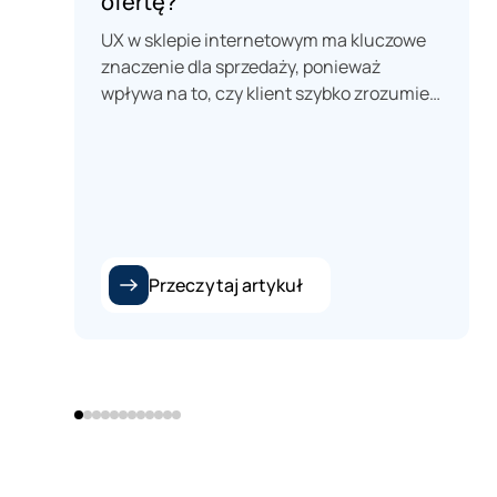
ofertę?
UX w sklepie internetowym ma kluczowe
znaczenie dla sprzedaży, ponieważ
wpływa na to, czy klient szybko zrozumie
ofertę, zaufa marce i bez problemu
przejdzie do zakupu. Najważniejsze są
przejrzysta nawigacja, szybkie działanie
strony, czytelna karta produktu z dobrymi
zdjęciami, opisami i opiniami oraz
widoczne informacje o cenie, dostępności
i kosztach dostawy. Dobry wygląd sklepu
Przeczytaj artykuł
nie wystarczy – estetyka powinna
wspierać funkcjonalność i ułatwiać
klientowi podejmowanie decyzji. Nawet
niewielkie usprawnienia UX mogą
znacząco zwiększyć konwersję i
ograniczyć liczbę porzuconych zakupów.