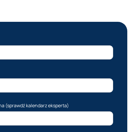
ywidualne podejście do sprzedaży,
nak początkującym przedsiębiorcom
sto bardziej opłaca się zacząć od
stszych platform i dopiero z czasem
ejść na bardziej zaawansowane
temy.
na (sprawdź kalendarz eksperta)