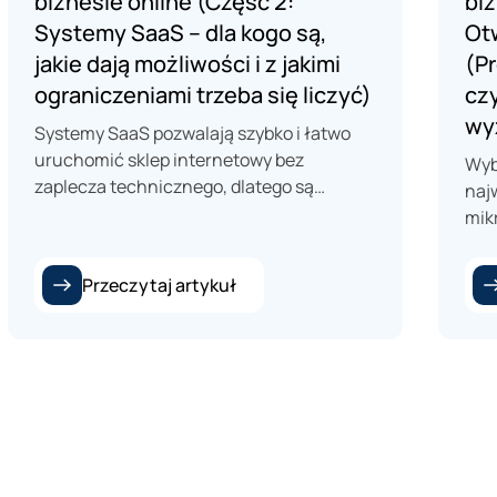
biznesie online (Część 2:
biz
Systemy SaaS – dla kogo są,
Ot
jakie dają możliwości i z jakimi
(P
ograniczeniami trzeba się liczyć)
czy
wy
Systemy SaaS pozwalają szybko i łatwo
uruchomić sklep internetowy bez
Wyb
zaplecza technicznego, dlatego są
naj
popularne wśród początkujących
mik
przedsiębiorców. Wybór platformy wpływa
tyl
jednak także na przyszły rozwój i
kos
Przeczytaj artykuł
możliwości skalowania biznesu. Platformy
spr
takie jak Shopify, Shoper, BigCommerce
sou
czy Wix różnią się funkcjami i są
daj
dopasowane do różnych potrzeb firm.
dop
wym
tec
utr
pla