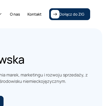
O nas
Kontakt
Dołącz do ZIG
wska
nia marek, marketingu i rozwoju sprzedaży, z
 środowisku niemieckojęzycznym.