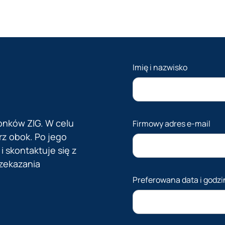
ind
jed
czę
pro
prz
sys
Imię i nazwisko
onków ZIG. W celu
Firmowy adres e-mail
rz obok. Po jego
i skontaktuje się z
rzekazania
Preferowana data i godzi