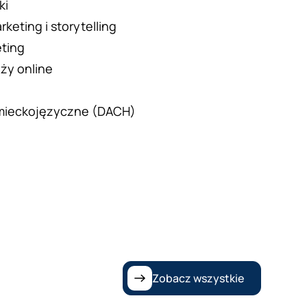
ki
keting i storytelling
eting
ży online
emieckojęzyczne (DACH)
Zobacz wszystkie