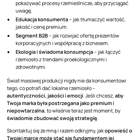
pokazywać procesy rzemieślnicze, aby przyciągać
uwagę.
Edukacja konsumenta
– jak tłumaczyć wartość,
jakość i cenę premium.
Segment B2B
– jak rozwijać ofertę prezentów
korporacyjnych i współpracę z biznesem.
Ekologia i świadoma konsumpcja
– jak łączyć
rzemiosło z trendami proekologicznymi i
zdrowotnymi.
Świat masowej produkcji nigdy nie da konsumentowi
tego, co potrafi dać lokalne rzemiosło –
autentyczności, jakości i emocji
. Jeśli chcesz,
aby
Twoja marka była postrzegana jako premium i
niepowtarzalna
, to właśnie teraz jest moment, by
świadomie zbudować swoją strategię
.
Skontaktuj się ze mną i razem odkryjmy, jak
opowieść o
Twojej marce może stać się fundamentem jej