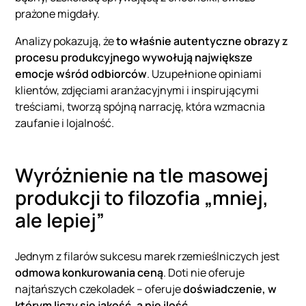
prażone migdały.
Analizy pokazują, że
to właśnie autentyczne obrazy z
procesu produkcyjnego wywołują największe
emocje wśród odbiorców
. Uzupełnione opiniami
klientów, zdjęciami aranżacyjnymi i inspirującymi
treściami, tworzą spójną narrację, która wzmacnia
zaufanie i lojalność.
Wyróżnienie na tle masowej
produkcji to filozofia „mniej,
ale lepiej”
Jednym z filarów sukcesu marek rzemieślniczych jest
odmowa konkurowania ceną
. Doti nie oferuje
najtańszych czekoladek – oferuje
doświadczenie, w
którym liczy się jakość, a nie ilość
.