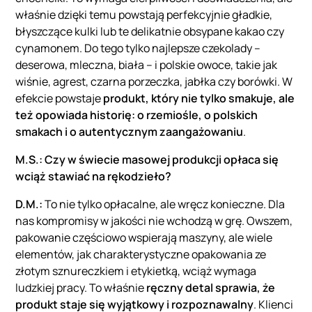
właśnie dzięki temu powstają perfekcyjnie gładkie,
błyszczące kulki lub te delikatnie obsypane kakao czy
cynamonem. Do tego tylko najlepsze czekolady –
deserowa, mleczna, biała – i polskie owoce, takie jak
wiśnie, agrest, czarna porzeczka, jabłka czy borówki. W
efekcie powstaje
produkt, który nie tylko smakuje, ale
też opowiada historię: o rzemiośle, o polskich
smakach i o autentycznym zaangażowaniu
.
M.S.:
Czy w świecie masowej produkcji opłaca się
wciąż stawiać na rękodzieło?
D.M.:
To nie tylko opłacalne, ale wręcz konieczne. Dla
nas kompromisy w jakości nie wchodzą w grę. Owszem,
pakowanie częściowo wspierają maszyny, ale wiele
elementów, jak charakterystyczne opakowania ze
złotym sznureczkiem i etykietką, wciąż wymaga
ludzkiej pracy. To właśnie
ręczny detal sprawia, że
produkt staje się wyjątkowy i rozpoznawalny
. Klienci