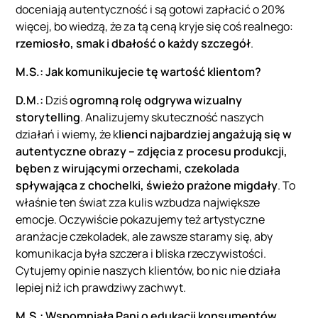
doceniają autentyczność i są gotowi zapłacić o 20%
więcej, bo wiedzą, że za tą ceną kryje się coś realnego:
rzemiosło, smak i dbałość o każdy szczegół
.
M.S.:
Jak komunikujecie tę wartość klientom?
D.M.:
Dziś
ogromną rolę odgrywa wizualny
storytelling
. Analizujemy skuteczność naszych
działań i wiemy, że k
lienci najbardziej angażują się w
autentyczne obrazy – zdjęcia z procesu produkcji,
bęben z wirującymi orzechami, czekolada
spływająca z chochelki, świeżo prażone migdały
. To
właśnie ten świat zza kulis wzbudza największe
emocje. Oczywiście pokazujemy też artystyczne
aranżacje czekoladek, ale zawsze staramy się, aby
komunikacja była szczera i bliska rzeczywistości.
Cytujemy opinie naszych klientów, bo nic nie działa
lepiej niż ich prawdziwy zachwyt.
M.S.:
Wspomniała Pani o edukacji konsumentów.