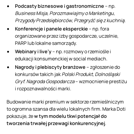
Podcasty biznesowe i gastronomiczne
– np.
Business Misja
,
Porozmawiajmy o Marketingu
,
Przygody Przedsiębiorców
,
Przegryźć się z kuchnią
.
Konferencje i panele eksperckie
– np. fora
organizowane przez izby gospodarcze, uczelnie,
PARP lub lokalne samorządy.
Webinary i live’y
– np. rozmowy o rzemiośle i
edukacji konsumenckiej w social mediach.
Nagrody i plebiscyty branżowe
– zgłoszenie do
konkursów takich jak
Polski Produkt
,
Dolnośląski
Gryf. Nagroda Gospodarcza
– wzmocnienie prestiżu
i rozpoznawalności marki.
Budowanie marki premium w sektorze rzemieślniczym
to ogromna szansa dla wielu lokalnych firm. Marka Doti
pokazuje, że
w tym modelu tkwi potencjał do
tworzenia trwałej przewagi konkurencyjnej
.