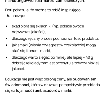
marketingowych dla marek rzemieślniczych
.
Doti pokazuje, że można to robić inspirująco,
tłumacząc:
skąd biorą się składniki (np. polskie owoce
najwyższej jakości),
dlaczego ręczny proces podnosi wartość produktu,
jak smaki (wiśnia czy agrest w czekoladzie) mogą
stać się ikonami marki,
dlaczego warto sięgać po mniej, ale lepiej – 40 g
dobrej czekolady zamiast przesytu słodyczy niskiej
jakości.
Edukacja nie jest więc obroną ceny, ale
budowaniem
świadomości
, która w dłuższej perspektywie przekłada
się na
lojalność i ambasadorów marki
.