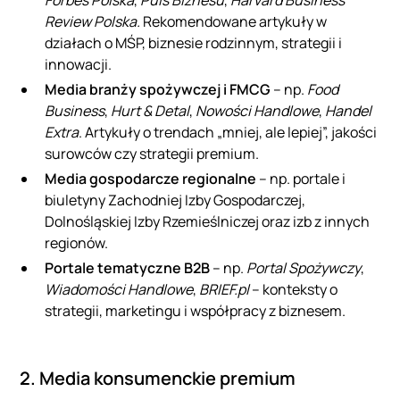
Forbes Polska
,
Puls Biznesu
,
Harvard Business
Review Polska.
Rekomendowane artykuły w
działach o MŚP, biznesie rodzinnym, strategii i
innowacji.
Media branży spożywczej i FMCG
– np.
Food
Business
,
Hurt & Detal
,
Nowości Handlowe
,
Handel
Extra
. Artykuły o trendach „mniej, ale lepiej”, jakości
surowców czy strategii premium.
Media gospodarcze regionalne
– np. portale i
biuletyny Zachodniej Izby Gospodarczej,
Dolnośląskiej Izby Rzemieślniczej oraz izb z innych
regionów.
Portale tematyczne B2B
– np.
Portal Spożywczy
,
Wiadomości Handlowe
,
BRIEF.pl
– konteksty o
strategii, marketingu i współpracy z biznesem.
2. Media konsumenckie premium