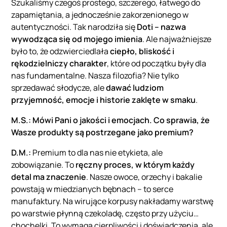
Szukaliśmy czegoś prostego, szczerego, łatwego do
zapamiętania, a jednocześnie zakorzenionego w
autentyczności. Tak narodziła się
Doti
– nazwa
wywodząca się od mojego imienia
. Ale najważniejsze
było to, że odzwierciedlała
ciepło, bliskość i
rękodzielniczy charakter
, które od początku były dla
nas fundamentalne. Nasza filozofia? Nie tylko
sprzedawać słodycze, ale
dawać ludziom
przyjemność, emocje i historie zaklęte w smaku
.
M.S.: Mówi Pani o jakości i emocjach. Co sprawia, że
Wasze produkty są postrzegane jako premium?
D.M.:
Premium to dla nas nie etykieta, ale
zobowiązanie. To
ręczny proces, w którym każdy
detal ma znaczenie
. Nasze owoce, orzechy i bakalie
powstają w miedzianych bębnach – to serce
manufaktury. Na wirujące korpusy nakładamy warstwę
po warstwie płynną czekoladę, często przy użyciu…
chochelki. To wymaga cierpliwości i doświadczenia, ale