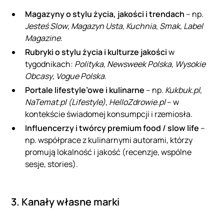
Magazyny o stylu życia, jakości i trendach
– np.
Jesteś
Slow
,
Magazyn Usta
,
Kuchnia
,
Smak
,
Label
Magazine
.
Rubryki o stylu życia i kulturze jakości
w
tygodnikach:
Polityka
,
Newsweek Polska
,
Wysokie
Obcasy
,
Vogue Polska
.
Portale lifestyle’owe i kulinarne
– np.
Kukbuk.pl
,
NaTemat.pl (Lifestyle)
,
HelloZdrowie.pl
– w
kontekście świadomej konsumpcji i rzemiosła.
Influencerzy i twórcy premium food / slow life
–
np. współprace z kulinarnymi autorami, którzy
promują lokalność i jakość (recenzje, wspólne
sesje, stories).
3. Kanały własne marki