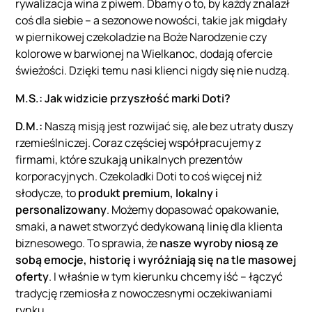
rywalizacja wina z piwem. Dbamy o to, by każdy znalazł
coś dla siebie – a sezonowe nowości, takie jak migdały
w piernikowej czekoladzie na Boże Narodzenie czy
kolorowe w barwionej na Wielkanoc, dodają ofercie
świeżości. Dzięki temu nasi klienci nigdy się nie nudzą.
M.S.:
Jak widzicie przyszłość marki Doti?
D.M.:
Naszą misją jest rozwijać się, ale bez utraty duszy
rzemieślniczej. Coraz częściej współpracujemy z
firmami, które szukają unikalnych prezentów
korporacyjnych. Czekoladki Doti to coś więcej niż
słodycze, to
produkt premium, lokalny i
personalizowany
. Możemy dopasować opakowanie,
smaki, a nawet stworzyć dedykowaną linię dla klienta
biznesowego. To sprawia, że
nasze wyroby niosą ze
sobą emocje, historię i wyróżniają się na tle masowej
oferty
. I właśnie w tym kierunku chcemy iść – łączyć
tradycję rzemiosła z nowoczesnymi oczekiwaniami
rynku.