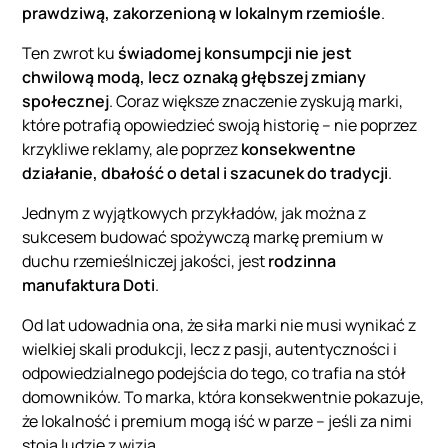
prawdziwą, zakorzenioną w lokalnym rzemiośle
.
Ten zwrot ku
świadomej konsumpcji nie jest
chwilową modą, lecz oznaką głębszej zmiany
społecznej
. Coraz większe znaczenie zyskują marki,
które potrafią opowiedzieć swoją historię – nie poprzez
krzykliwe reklamy, ale poprzez
konsekwentne
działanie, dbałość o detal i szacunek do tradycji
.
Jednym z wyjątkowych przykładów, jak można z
sukcesem budować spożywczą markę premium w
duchu rzemieślniczej jakości, jest
rodzinna
manufaktura Doti
.
Od lat udowadnia ona, że siła marki nie musi wynikać z
wielkiej skali produkcji, lecz z pasji, autentyczności i
odpowiedzialnego podejścia do tego, co trafia na stół
domowników. To marka, która konsekwentnie pokazuje,
że lokalność i premium mogą iść w parze – jeśli za nimi
stoją ludzie z wizją.