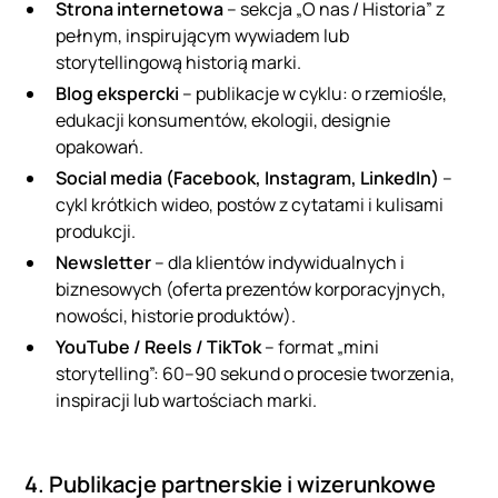
Strona internetowa
– sekcja „O nas / Historia” z
pełnym, inspirującym wywiadem lub
storytellingową historią marki.
Blog ekspercki
– publikacje w cyklu: o rzemiośle,
edukacji konsumentów, ekologii, designie
opakowań.
Social media (Facebook, Instagram, LinkedIn)
–
cykl krótkich wideo, postów z cytatami i kulisami
produkcji.
Newsletter
– dla klientów indywidualnych i
biznesowych (oferta prezentów korporacyjnych,
nowości, historie produktów).
YouTube / Reels / TikTok
– format „mini
storytelling”: 60–90 sekund o procesie tworzenia,
inspiracji lub wartościach marki.
4. Publikacje partnerskie i wizerunkowe