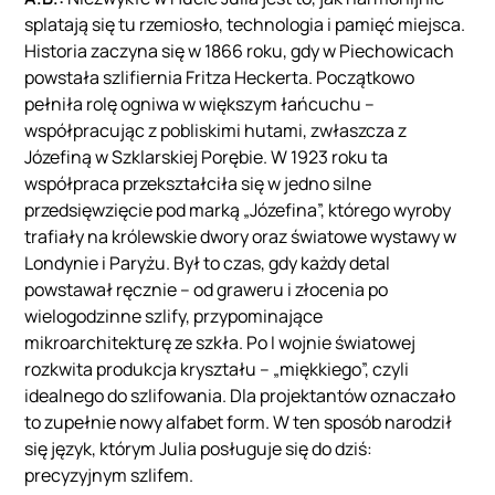
splatają się tu rzemiosło, technologia i pamięć miejsca.
Historia zaczyna się w 1866 roku, gdy w Piechowicach
powstała szlifiernia Fritza Heckerta. Początkowo
pełniła rolę ogniwa w większym łańcuchu –
współpracując z pobliskimi hutami, zwłaszcza z
Józefiną w Szklarskiej Porębie. W 1923 roku ta
współpraca przekształciła się w jedno silne
przedsięwzięcie pod marką „Józefina”, którego wyroby
trafiały na królewskie dwory oraz światowe wystawy w
Londynie i Paryżu. Był to czas, gdy każdy detal
powstawał ręcznie – od graweru i złocenia po
wielogodzinne szlify, przypominające
mikroarchitekturę ze szkła. Po I wojnie światowej
rozkwita produkcja kryształu – „miękkiego”, czyli
idealnego do szlifowania. Dla projektantów oznaczało
to zupełnie nowy alfabet form. W ten sposób narodził
się język, którym Julia posługuje się do dziś:
precyzyjnym szlifem.