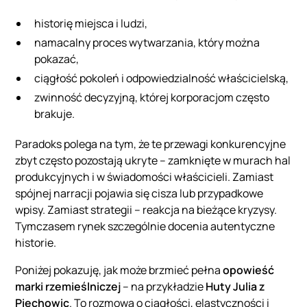
historię miejsca i ludzi,
namacalny proces wytwarzania, który można
pokazać,
ciągłość pokoleń i odpowiedzialność właścicielską,
zwinność decyzyjną, której korporacjom często
brakuje.
Paradoks polega na tym, że te przewagi konkurencyjne
zbyt często pozostają ukryte – zamknięte w murach hal
produkcyjnych i w świadomości właścicieli. Zamiast
spójnej narracji pojawia się cisza lub przypadkowe
wpisy. Zamiast strategii – reakcja na bieżące kryzysy.
Tymczasem rynek szczególnie docenia autentyczne
historie.
Poniżej pokazuję, jak może brzmieć pełna
opowieść
marki rzemieślniczej
– na przykładzie
Huty Julia z
Piechowic
. To rozmowa o ciągłości, elastyczności i