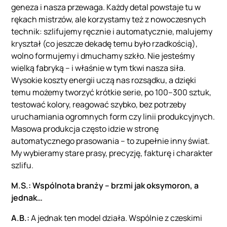
geneza i nasza przewaga. Każdy detal powstaje tu w
rękach mistrzów, ale korzystamy też z nowoczesnych
technik: szlifujemy ręcznie i automatycznie, malujemy
kryształ (co jeszcze dekadę temu było rzadkością),
wolno formujemy i dmuchamy szkło. Nie jesteśmy
wielką fabryką – i właśnie w tym tkwi nasza siła.
Wysokie koszty energii uczą nas rozsądku, a dzięki
temu możemy tworzyć krótkie serie, po 100–300 sztuk,
testować kolory, reagować szybko, bez potrzeby
uruchamiania ogromnych form czy linii produkcyjnych.
Masowa produkcja często idzie w stronę
automatycznego prasowania – to zupełnie inny świat.
My wybieramy stare prasy, precyzję, fakturę i charakter
szlifu.
M.S.: Wspólnota branży – brzmi jak oksymoron, a
jednak…
A.B.:
A jednak ten model działa. Wspólnie z czeskimi