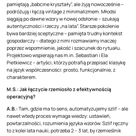
pamiętają „babcine kryształy”, ale żyją nowocześnie –
podróżują i łączą vintage z minimalizmem. Młodsi
sięgają po dawne wzory w nowej odsłonie – szukają
autentyczności i rzeczy „na lata”. Starsze pokolenie
bywa bardziej sceptyczne – pamięta trudny kontekst
gospodarczy – dlatego z nimi rozmawiamy inaczej:
poprzez wspomnienie, jakość i szacunek do rytuału.
Projektowo wspierają nas m.in. Sebastian i Ela
Pietkiewicz – artyści, którzy potrafią przepisać klasykę
na język współczesności: prosto, funkcjonalnie, z
charakterem.
M.S.: Jak łączycie rzemiosło z efektywnością
operacyjną?
A.B.:
Tam, gdzie ma to sens, automatyzujemy szlif – ale
nawet wtedy proces wymaga wiedzy: ustawień,
powtarzalności, rozumienia języka wzorów. Szlif ręczny
to z kolei lata nauki, potrzeba 2 – 3 lat, by rzemieślnik