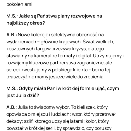
pokoleniami.
M.S.: Jakie są Państwa plany rozwojowe na
najbliższy okres?
A.B.:
Nowe kolekcje i selektywna obecność na
wydarzeniach – głównie krajowych. Świat wielkich,
kosztownych targów przeżywa kryzys, dlatego
stawiamy na kameralne formaty i digital. Utrzymujemy i
rozwijamy kluczowe partnerstwa zagraniczne, ale
serce inwestujemy w polskiego klienta – bo na tej
płaszczyźnie mamy jeszcze wiele do zrobienia.
M.S.: Gdyby miała Pani w krótkiej formie ująć, czym
jest Julia dziś?
A.B.:
Julia to świadomy wybór. To kieliszek, który
opowiada o miejscu i ludziach; wzór, który przetrwał
dekady; szlif, którego uczy się latami; kolor, który
powstał w krótkiej serii, by sprawdzić, czy poruszy