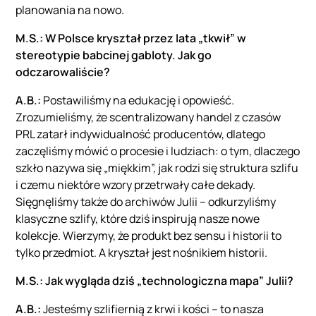
planowania na nowo.
M.S.: W Polsce kryształ przez lata „tkwił” w
stereotypie babcinej gabloty. Jak go
odczarowaliście?
A.B.:
Postawiliśmy na edukację i opowieść.
Zrozumieliśmy, że scentralizowany handel z czasów
PRL zatarł indywidualność producentów, dlatego
zaczęliśmy mówić o procesie i ludziach: o tym, dlaczego
szkło nazywa się „miękkim”, jak rodzi się struktura szlifu
i czemu niektóre wzory przetrwały całe dekady.
Sięgnęliśmy także do archiwów Julii – odkurzyliśmy
klasyczne szlify, które dziś inspirują nasze nowe
kolekcje. Wierzymy, że produkt bez sensu i historii to
tylko przedmiot. A kryształ jest nośnikiem historii.
M.S.: Jak wygląda dziś „technologiczna mapa” Julii?
A.B.:
Jesteśmy szlifiernią z krwi i kości – to nasza