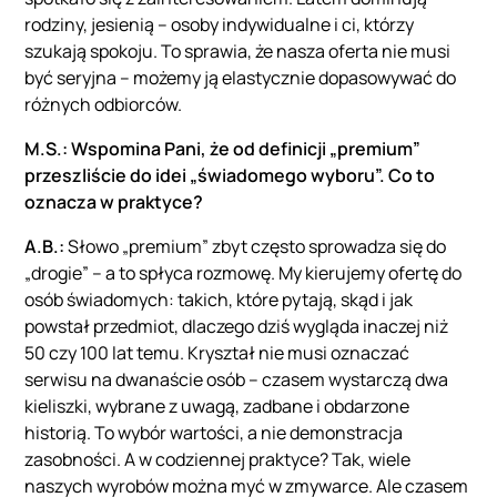
rodziny, jesienią – osoby indywidualne i ci, którzy
szukają spokoju. To sprawia, że nasza oferta nie musi
być seryjna – możemy ją elastycznie dopasowywać do
różnych odbiorców.
M.S.: Wspomina Pani, że od definicji „premium”
przeszliście do idei „świadomego wyboru”. Co to
oznacza w praktyce?
A.B.:
Słowo „premium” zbyt często sprowadza się do
„drogie” – a to spłyca rozmowę. My kierujemy ofertę do
osób świadomych: takich, które pytają, skąd i jak
powstał przedmiot, dlaczego dziś wygląda inaczej niż
50 czy 100 lat temu. Kryształ nie musi oznaczać
serwisu na dwanaście osób – czasem wystarczą dwa
kieliszki, wybrane z uwagą, zadbane i obdarzone
historią. To wybór wartości, a nie demonstracja
zasobności. A w codziennej praktyce? Tak, wiele
naszych wyrobów można myć w zmywarce. Ale czasem