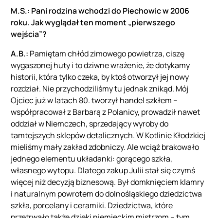
M.S.: Pani rodzina wchodzi do Piechowic w 2006
roku. Jak wyglądał ten moment „pierwszego
wejścia”?
A.B.:
Pamiętam chłód zimowego powietrza, ciszę
wygaszonej huty i to dziwne wrażenie, że dotykamy
historii, która tylko czeka, by ktoś otworzył jej nowy
rozdział. Nie przychodziliśmy tu jednak znikąd. Mój
Ojciec już w latach 80. tworzył handel szkłem –
współpracował z Barbarą z Polanicy, prowadził nawet
oddział w Niemczech, sprzedający wyroby do
tamtejszych sklepów detalicznych. W Kotlinie Kłodzkiej
mieliśmy mały zakład zdobniczy. Ale wciąż brakowało
jednego elementu układanki: gorącego szkła,
własnego wytopu. Dlatego zakup Julii stał się czymś
więcej niż decyzją biznesową. Był domknięciem klamry
i naturalnym powrotem do dolnośląskiego dziedzictwa
szkła, porcelany i ceramiki. Dziedzictwa, które
przetrwało także dzięki niemieckim mistrzom – tym,