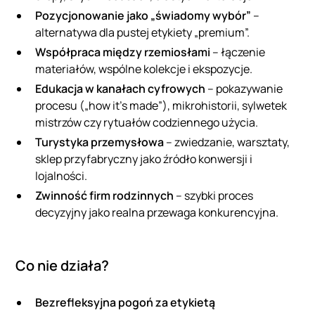
Pozycjonowanie jako „świadomy wybór”
–
alternatywa dla pustej etykiety „premium”.
Współpraca między rzemiosłami
– łączenie
materiałów, wspólne kolekcje i ekspozycje.
Edukacja w kanałach cyfrowych
– pokazywanie
procesu („how it’s made”), mikrohistorii, sylwetek
mistrzów czy rytuałów codziennego użycia.
Turystyka przemysłowa
– zwiedzanie, warsztaty,
sklep przyfabryczny jako źródło konwersji i
lojalności.
Zwinność firm rodzinnych
– szybki proces
decyzyjny jako realna przewaga konkurencyjna.
Co nie działa?
Bezrefleksyjna pogoń za etykietą