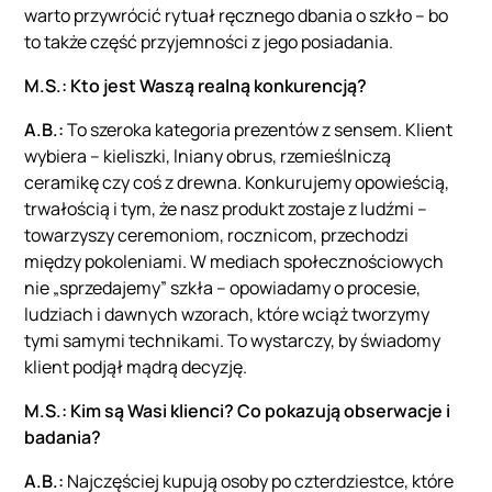
warto przywrócić rytuał ręcznego dbania o szkło – bo
to także część przyjemności z jego posiadania.
M.S.: Kto jest Waszą realną konkurencją?
A.B.:
To szeroka kategoria prezentów z sensem. Klient
wybiera – kieliszki, lniany obrus, rzemieślniczą
ceramikę czy coś z drewna. Konkurujemy opowieścią,
trwałością i tym, że nasz produkt zostaje z ludźmi –
towarzyszy ceremoniom, rocznicom, przechodzi
między pokoleniami. W mediach społecznościowych
nie „sprzedajemy” szkła – opowiadamy o procesie,
ludziach i dawnych wzorach, które wciąż tworzymy
tymi samymi technikami. To wystarczy, by świadomy
klient podjął mądrą decyzję.
M.S.: Kim są Wasi klienci? Co pokazują obserwacje i
badania?
A.B.:
Najczęściej kupują osoby po czterdziestce, które