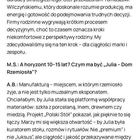
Wilczyńskiemu, który doskonale rozumie produkcję, ma
energię i gotowość do podejmowania trudnych decyzji.
Firmy rodzinne wygrywają krótkim procesem
decyzyjnym, choć to czasem oznacza kroki
niekomfortowe z perspektywy rodziny. My
zdecydowaliśmy się na ten krok – dla ciągłości marki i
zespołu.
M.S.: A horyzont 10–15 lat? Czym ma być „Julia – Dom
Rzemiosła”?
A.B.:
Manufakturą – miejscem, w którym rzemiosło
żyje, a nie jest tylko muzealnym eksponatem.
Chciałabym, by Julia stała się platformą współpracy
materiałów: szkła z porcelaną, lnem, drewnem czy
miedzią. Projekt „Polski Stół” pokazał, jak pięknie to się
łączy. Marzy mi się większa otwartość – by Julia była
kuratorem stołu, rozmów i rytuałów. Nie „premium” i
nie „luksus”, ale ciągłość i jakość przekazywane między