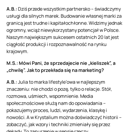
A.B.:
Dziś przede wszystkim partnersko – świadczymy
usługi dla silnych marek. Budowanie własnej marki za
granicą jest trudne i kapitałochłonne. Widzimy jednak
ogromny, wciąż niewykorzystany potencjał w Polsce.
Naszym największym sukcesem ostatnich 20 lat jest
ciągłość produkcji i rozpoznawalność na rynku
krajowym.
M.S.: Mówi Pani, że sprzedajecie nie „kieliszek”, a
„chwilę”. Jak to przekłada się na marketing?
A.B.:
Julia to marka lifestyle’owa w najlepszym
znaczeniu: nie chodzi o pozę, tylko o relacje. Stół,
rozmowa, uśmiech, wspomnienie. Media
społecznościowe służą nam do opowiadania –
pokazujemy proces, ludzi, wydarzenia, klasykę i
nowości. A w Krystalium można doświadczyć historii –
zobaczyć, jak wzory i techniki zmieniały się przez
dekady. To zanurzenie w sensie rzeczy.