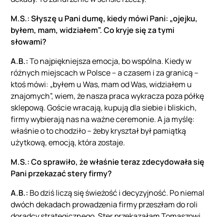
M.S.: Słyszę u Pani dumę, kiedy mówi Pani: „ojejku,
byłem, mam, widziałem”. Co kryje się za tymi
słowami?
A.B.:
To najpiękniejsza emocja, bo wspólna. Kiedy w
różnych miejscach w Polsce – a czasem i za granicą –
ktoś mówi: „byłem u Was, mam od Was, widziałem u
znajomych”, wiem, że nasza praca wykracza poza półkę
sklepową. Goście wracają, kupują dla siebie i bliskich,
firmy wybierają nas na ważne ceremonie. A ja myślę:
właśnie o to chodziło – żeby kryształ był pamiątką
użytkową, emocją, która zostaje.
M.S.: Co sprawiło, że właśnie teraz zdecydowała się
Pani przekazać stery firmy?
A.B.:
Bo dziś liczą się świeżość i decyzyjność. Po niemal
dwóch dekadach prowadzenia firmy przeszłam do roli
doradcy strategicznego. Ster przekazałam Tomaszowi