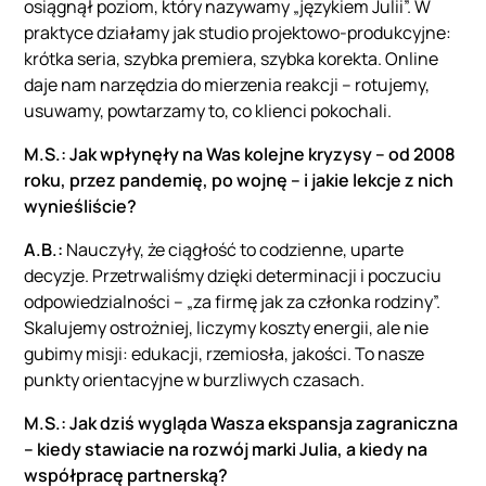
osiągnął poziom, który nazywamy „językiem Julii”. W
praktyce działamy jak studio projektowo-produkcyjne:
krótka seria, szybka premiera, szybka korekta. Online
daje nam narzędzia do mierzenia reakcji – rotujemy,
usuwamy, powtarzamy to, co klienci pokochali.
M.S.: Jak wpłynęły na Was kolejne kryzysy – od 2008
roku, przez pandemię, po wojnę – i jakie lekcje z nich
wynieśliście?
A.B.:
Nauczyły, że ciągłość to codzienne, uparte
decyzje. Przetrwaliśmy dzięki determinacji i poczuciu
odpowiedzialności – „za firmę jak za członka rodziny”.
Skalujemy ostrożniej, liczymy koszty energii, ale nie
gubimy misji: edukacji, rzemiosła, jakości. To nasze
punkty orientacyjne w burzliwych czasach.
M.S.: Jak dziś wygląda Wasza ekspansja zagraniczna
– kiedy stawiacie na rozwój marki Julia, a kiedy na
współpracę partnerską?