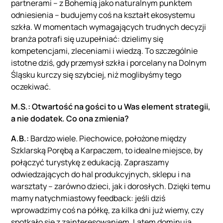
partnerami – z Bohemią jako naturalnym punktem
odniesienia – budujemy coś na kształt ekosystemu
szkła. W momentach wymagających trudnych decyzji
branża potrafi się uzupełniać: dzielimy się
kompetencjami, zleceniami i wiedzą. To szczególnie
istotne dziś, gdy przemysł szkła i porcelany na Dolnym
Śląsku kurczy się szybciej, niż moglibyśmy tego
oczekiwać.
M.S.:
Otwartość na gości to u Was element strategii,
a nie dodatek. Co ona zmienia?
A.B.:
Bardzo wiele. Piechowice, położone między
Szklarską Porębą a Karpaczem, to idealne miejsce, by
połączyć turystykę z edukacją. Zapraszamy
odwiedzających do hal produkcyjnych, sklepu i na
warsztaty – zarówno dzieci, jak i dorosłych. Dzięki temu
mamy natychmiastowy feedback: jeśli dziś
wprowadzimy coś na półkę, za kilka dni już wiemy, czy
spotkało się z zainteresowaniem. Latem dominują