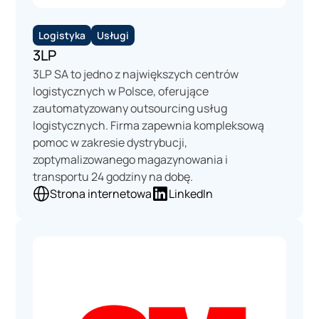
Leasing
Logistyka
Logistyka
Usługi
Media
3LP
Mediacja
3LP SA to jedno z największych centrów
Medycyna
logistycznych w Polsce, oferujące
Naprawa
zautomatyzowany outsourcing usług
Nieruchomości
logistycznych. Firma zapewnia kompleksową
Ochrona środowiska
pomoc w zakresie dystrybucji,
Odpady
zoptymalizowanego magazynowania i
Organizacja wydarzeń
transportu 24 godziny na dobę.
Podatki
Strona internetowa
LinkedIn
Prawo
Produkcja
Produkcja filmowa
Przemysł
Przemysł spożywczy
Rachunkowa
Rehabilitacja