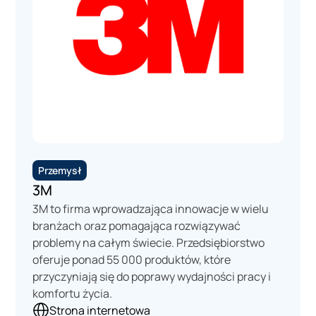
Reklama
Rozrywka
Sportowa
Sprzedaż
Szkolenia
Technologia
Turystyka
Tworzywa sztuczne
Ubezpieczenia
Usługi
Przemysł
Windykacja
3M
Wynajem
Zarządzanie
3M to firma wprowadzająca innowacje w wielu
branżach oraz pomagająca rozwiązywać
problemy na całym świecie. Przedsiębiorstwo
oferuje ponad 55 000 produktów, które
przyczyniają się do poprawy wydajności pracy i
komfortu życia.
Strona internetowa