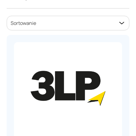
Bankowość
Bezpieczeństwo
Budownictwo
Sortowanie
Doradztwo
Dystrybucja IT
Edukacja
Energetyka
Farmacja
Finanse
Gastronomia
Handel
Hosting
HR
Informatyczna
Inżynieria
IT
Komunikacja
Konfekcjonowanie
Księgowa