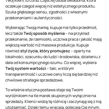
Twój klient to coraz częściej osoba świadoma, która
oczekuje czegoś więcej niż estetycznego produktu.
Szuka głębszego sensu, zgodności z własnymi
przekonaniami i autentyczności.
Wybierając Twoją markę, kupuje nie tylko przedmiot,
lecz także
Twój sposób myślenia
– na przykład
przekonanie, że rzemiosło, uczciwa praca i jakość mają
większą wartość niż masowa produkcja. Kupuje
również
styl życia, który promujesz
– oparty na
lokalności, szacunku do ludzi i środowiska, działaniu z
dala od konsumpcyjnego szumu. Co więcej, wybiera
Twój system wartości
– taki, w którym
transparentność i uczciwe ceny liczą się bardziej niż
chwilowe strategie sprzedażowe.
To właśnie etyczna postawa staje się Twoim
wyróżnikiem na tle marek skupionych wyłącznie na
sprzedaży. Klienci widzą tę różnicę i zaczynają się z nią
utożsamiać. Dzięki temu wracają, polecają Cię innym,