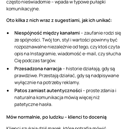
często nieświadomie – wpada w typowe pułapki
komunikacyjne.
Oto kilka z nich wraz z sugestiami, jak ich unikać:
Niespójność między kanałami
– zaufanie rodzi się
ze spójności. Twój ton, styl i wartości powinny być
rozpoznawalne niezależnie od tego, czy ktoś czyta
opis na Instagramie, wiadomość e-mail, czy słucha
Cię podczas targów.
Przesadzona narracja
– historie działają, gdy są
prawdziwe. Przestają działać, gdy są nadpisywane
wyłącznie na potrzeby reklamy.
Patos zamiast autentyczności
– proste zdania i
naturalna komunikacja mówią więcej niż
patetyczne hasła.
Mów normalnie, po ludzku – klienci to docenią
Klienci szukają dziś marek, które potrafią mówić