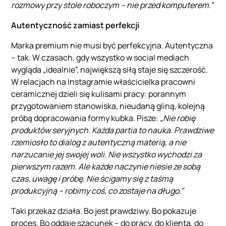
rozmowy przy stole roboczym – nie przed komputerem.”
Autentyczność zamiast perfekcji
Marka premium nie musi być perfekcyjna. Autentyczna
– tak. W czasach, gdy wszystko w social mediach
wygląda „idealnie”, największą siłą staje się szczerość.
W relacjach na Instagramie właścicielka pracowni
ceramicznej dzieli się kulisami pracy: porannym
przygotowaniem stanowiska, nieudaną gliną, kolejną
próbą dopracowania formy kubka. Pisze:
„Nie robię
produktów seryjnych. Każda partia to nauka. Prawdziwe
rzemiosło to dialog z autentyczną materią, a nie
narzucanie jej swojej woli. Nie wszystko wychodzi za
pierwszym razem. Ale każde naczynie niesie ze sobą
czas, uwagę i próbę. Nie ścigamy się z taśmą
produkcyjną – robimy coś, co zostaje na długo.”
Taki przekaz działa. Bo jest prawdziwy. Bo pokazuje
proces. Bo oddaje szacunek – do pracy, do klienta, do