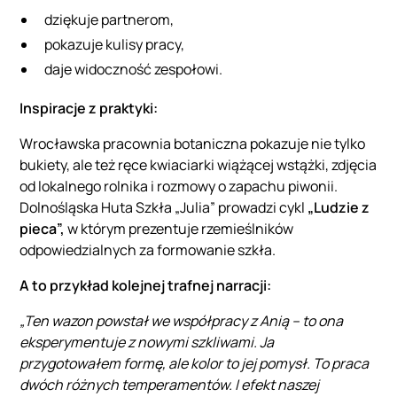
dziękuje partnerom,
pokazuje kulisy pracy,
daje widoczność zespołowi.
Inspiracje z praktyki:
Wrocławska pracownia botaniczna pokazuje nie tylko
bukiety, ale też ręce kwiaciarki wiążącej wstążki, zdjęcia
od lokalnego rolnika i rozmowy o zapachu piwonii.
Dolnośląska Huta Szkła „Julia” prowadzi cykl
„Ludzie z
pieca”,
w którym prezentuje rzemieślników
odpowiedzialnych za formowanie szkła.
A to przykład kolejnej trafnej narracji:
„Ten wazon powstał we współpracy z Anią – to ona
eksperymentuje z nowymi szkliwami. Ja
przygotowałem formę, ale kolor to jej pomysł. To praca
dwóch różnych temperamentów. I efekt naszej