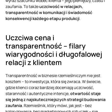
wyraz szacunku wobec klienta – jego pieniędzy, czasu i
zaufania. To także
uczciwość w relacjach,
transparentność w komunikacji i świadomość
konsekwencji każdego etapu produkcji
.
Uczciwa cena i
transparentność – filary
wiarygodności i długofalowej
relacji z klientem
Transparentność w biznesie rzemieślniczym nie jest
kosztem – to inwestycja, która się zwraca. W świecie,
gdzie klienci coraz bardziej doceniają uczciwość,
staranność i autentyczne intencje,
otwartość staje
się jedną z najskuteczniejszych strategii budowania
zaufania
. Rzemieślnik, który mówi, jak jest – bez
koloryzowania, bez marketingowych sztuczek – nie