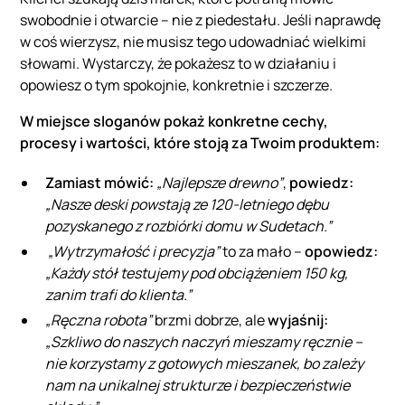
swobodnie i otwarcie – nie z piedestału. Jeśli naprawdę
w coś wierzysz, nie musisz tego udowadniać wielkimi
słowami. Wystarczy, że pokażesz to w działaniu i
opowiesz o tym spokojnie, konkretnie i szczerze.
W miejsce sloganów pokaż konkretne cechy,
procesy i wartości, które stoją za Twoim produktem:
Zamiast mówić:
„Najlepsze drewno”
,
powiedz:
„Nasze deski powstają ze 120-letniego dębu
pozyskanego z rozbiórki domu w Sudetach.”
„Wytrzymałość i precyzja”
to za mało –
opowiedz:
„Każdy stół testujemy pod obciążeniem 150 kg,
zanim trafi do klienta.”
„Ręczna robota”
brzmi dobrze, ale
wyjaśnij:
„Szkliwo do naszych naczyń mieszamy ręcznie –
nie korzystamy z gotowych mieszanek, bo zależy
nam na unikalnej strukturze i bezpieczeństwie