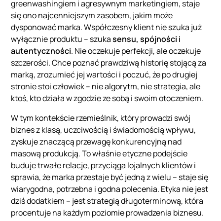
greenwashingiem i agresywnym marketingiem, staje
się ono najcenniejszym zasobem, jakim może
dysponować marka. Współczesny klient nie szuka już
wyłącznie produktu – szuka
sensu, spójności i
autentyczności
. Nie oczekuje perfekcji, ale oczekuje
szczerości. Chce poznać prawdziwą historię stojącą za
marką, zrozumieć jej wartości i poczuć, że po drugiej
stronie stoi człowiek – nie algorytm, nie strategia, ale
ktoś, kto działa w zgodzie ze sobą i swoim otoczeniem.
W tym kontekście rzemieślnik, który prowadzi swój
biznes z klasą, uczciwością i świadomością wpływu,
zyskuje znaczącą przewagę konkurencyjną nad
masową produkcją. To właśnie etyczne podejście
buduje trwałe relacje, przyciąga lojalnych klientów i
sprawia, że marka przestaje być jedną z wielu – staje się
wiarygodna, potrzebna i godna polecenia. Etyka nie jest
dziś dodatkiem – jest strategią długoterminową, która
procentuje na każdym poziomie prowadzenia biznesu.