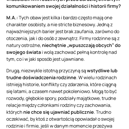
komunikowaniem swojej działalności i historii firmy?
M.A.:
Tych obaw jest kilka i bardzo często mają one
charakter osobisty, a nie stricte biznesowy. Jedną z
najważniejszych barier jest brak zaufania, zarówno do
otoczenia, jak i do osób z zewnątrz. Firmy rodzinne są z
natury ostrożne,
niechętnie „wpuszczają obcych” do
swojego świata
i wolą zachować pełną kontrolę nad
tym, co i w jaki sposób jest ujawniane.
Drugą, niezwykle istotną przyczyną są
wstydliwe lub
trudne doświadczenia rodzinne
. W wielu rodzinach
istnieją historie, konflikty czy zdarzenia, które ciągną
się latami, a czasem nawet pokoleniowo. Mogą to być
rozwody, głębokie spory, podziały majątkowe, trudne
relacje między członkami rodziny czy zachowania,
których
nie chce się ujawniać publicznie
. Trudno
oczekiwać, by ktoś z otwartością opowiadał o swojej
rodzinie i firmie, jeśli w danym momencie przeżywa