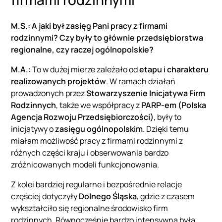
M.S.: A jaki był zasięg Pani pracy z firmami
rodzinnymi? Czy były to głównie przedsiębiorstwa
regionalne, czy raczej ogólnopolskie?
M.A.:
To w dużej mierze zależało od
etapu i charakteru
realizowanych projektów
. W ramach działań
prowadzonych przez
Stowarzyszenie Inicjatywa Firm
Rodzinnych
, także we współpracy z
PARP-em (Polska
Agencja Rozwoju Przedsiębiorczości)
, były to
inicjatywy o
zasięgu ogólnopolskim
. Dzięki temu
miałam możliwość pracy z firmami rodzinnymi z
różnych części kraju i obserwowania bardzo
zróżnicowanych modeli funkcjonowania.
Z kolei bardziej regularne i bezpośrednie relacje
częściej dotyczyły
Dolnego Śląska
, gdzie z czasem
wykształciło się regionalne środowisko firm
rodzinnych. Równocześnie bardzo intensywna była