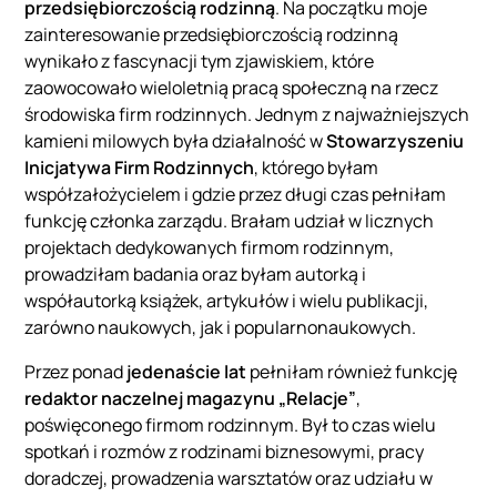
przedsiębiorczością rodzinną
. Na początku moje
zainteresowanie przedsiębiorczością rodzinną
wynikało z fascynacji tym zjawiskiem, które
zaowocowało wieloletnią pracą społeczną na rzecz
środowiska firm rodzinnych. Jednym z najważniejszych
kamieni milowych była działalność w
Stowarzyszeniu
Inicjatywa Firm Rodzinnych
, którego byłam
współzałożycielem i gdzie przez długi czas pełniłam
funkcję członka zarządu. Brałam udział w licznych
projektach dedykowanych firmom rodzinnym,
prowadziłam badania oraz byłam autorką i
współautorką książek, artykułów i wielu publikacji,
zarówno naukowych, jak i popularnonaukowych.
Przez ponad
jedenaście lat
pełniłam również funkcję
redaktor naczelnej magazynu „Relacje”
,
poświęconego firmom rodzinnym. Był to czas wielu
spotkań i rozmów z rodzinami biznesowymi, pracy
doradczej, prowadzenia warsztatów oraz udziału w