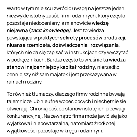
Warto w tym miejscu zwrócić uwagę na jeszcze jeden,
niezwykle istotny zasób firm rodzinnych, który często
pozostaje niedoceniany, a mianowicie
wiedzę
niejawną (
tacit knowledge)
. Jest to wiedza
powstająca w praktyce:
sekrety procesów produkcji,
niuanse rzemiosła, doświadczenia i rozwiązania
,
których nie da się zapisać w instrukcjach czy wyczytać
w podręcznikach. Bardzo często to właśnie
ta wiedza
stanowi najcenniejszy kapitał rodziny
, nierzadko
cenniejszy niż sam majątek i jest przekazywana w
ramach rodziny.
To również tłumaczy, dlaczego firmy rodzinne bywają
tajemnicze lub nieufne wobec obcych i niechętnie się
otwierają. Chronią coś, co stanowi istotę ich przewagi
konkurencyjnej. Na zewnątrz firma może jawić się jako
wyjątkowa i niepowtarzalna, natomiast źródło tej
wyjątkowości pozostaje w kręgu rodzinnym.