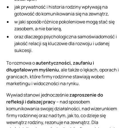
jak prywatność i historia rodziny wpływają na
gotowość do komunikowania się na zewnątrz,
w jaki sposób różnice pokoleniowe mogą stać się
zasobem, a nie barierą,
oraz dlaczego psychologiczna samoświadomość i
jakość relacji są kluczowe dla rozwoju i udanej
sukcesji.
To rozmowa o
autentyczności, zaufaniu i
długofalowym myśleniu
, ale także o lękach, oporach i
granicach, które firmy rodzinne stawiają wobec
marketingu i widoczności na rynku.
Wywiad stanowi jednocześnie
zaproszenie do
refleksji i dalszej pracy
– nad sposobem
komunikowania swojej działalności, nad wizerunkiem
firmy rodzinnej oraz nad tym, jak to, co dzieje się
wewnątrz rodziny, rezonuje na zewnątrz. Dla