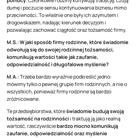
pomocy
. Członkowie rodziny kultywują tradycję, czują
dumę i poczucie sensu kontynuowania biznesu mimo
przeciwności
.
To właśnie one były ich azymutem i
drogowskazem, nadając kierunek decyzjom i
pozwalając zachować ciągłość oraz tożsamość firmy.
M.S.: W jaki sposób firmy rodzinne, które świadomie
odwołują się do swojej rodzinnej tożsamości,
komunikują wartości takie jak zaufanie,
odpowiedzialność i długofalowe myślenie?
M.A.:
Trzeba bardzo wyraźnie podkreślić jedno:
mówimy tylko o pewnej grupie firm rodzinnych, a nie o
wszystkich, ponieważ firmy rodzinne są bardzo
zróżnicowane.
Te przedsiębiorstwa, które
świadomie budują swoją
tożsamość na rodzinności
i traktują ją jako realną
wartość, rzeczywiście
bardzo mocno komunikują
zaufanie, odpowiedzialność oraz myślenie