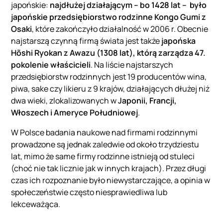
japońskie:
najdłużej działającym – bo 1428 lat – było
japońskie przedsiębiorstwo rodzinne Kongo Gumi z
Osaki
, które zakończyło działalność w 2006 r. Obecnie
najstarszą czynną firmą świata jest także
japońska
Hõshi Ryokan z Awazu (1308 lat), którą zarządza 47.
pokolenie właścicieli
. Na liście najstarszych
przedsiębiorstw rodzinnych jest 19 producentów wina,
piwa, sake czy likieru z 9 krajów, działających dłużej niż
dwa wieki, zlokalizowanych w
Japonii, Francji,
Włoszech i Ameryce Południowej
.
W Polsce badania naukowe nad firmami rodzinnymi
prowadzone są jednak zaledwie od około trzydziestu
lat, mimo że same firmy rodzinne istnieją od stuleci
(choć nie tak licznie jak w innych krajach). Przez długi
czas ich rozpoznanie było niewystarczające, a opinia w
społeczeństwie często niesprawiedliwa lub
lekceważąca.