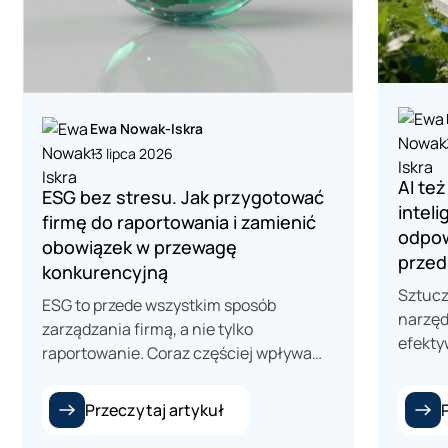
Ewa Nowak-Iskra
13 lipca 2026
AI te
ESG bez stresu. Jak przygotować
intel
firmę do raportowania i zamienić
odpow
obowiązek w przewagę
przed
konkurencyjną
Sztuczn
ESG to przede wszystkim sposób
narzęd
zarządzania firmą, a nie tylko
efekty
raportowanie. Coraz częściej wpływa
obszar
na dostęp do finansowania, współpracę
ESG. O
z kontrahentami i konkurencyjność
Przeczytaj artykuł
automa
przedsiębiorstwa. Raport ESG jest
realiz