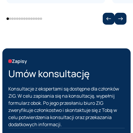
efektem dobrze wdrożonej strategii
wiąże 
zarządzania ryzykiem i zrównoważonym
zużyci
rozwojem.
dyskry
decyzj
algory
wyzwan
Respons
unijny
Zapisy
skutec
nadzor
Umów konsultację
najbli
wykorz
Konsultacje z ekspertami są dostępne dla członków
stanie
ZIG. W celu zapisania się na konsultację, wypełnij
elemen
formularz obok. Po jego przesłaniu biuro ZIG
czynni
zweryfikuje członkostwo i skontaktuje się z Tobą w
przewa
celu potwierdzenia konsultacji oraz przekazania
przeds
dodatkowych informacji.