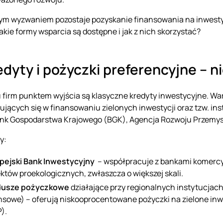
m wyzwaniem pozostaje pozyskanie finansowania na inwestyc
Jakie formy wsparcia są dostępne i jak z nich skorzystać?
redyty i pożyczki preferencyjne – n
u firm punktem wyjścia są klasyczne kredyty inwestycyjne. War
zujących się w finansowaniu zielonych inwestycji oraz tzw. ins
ank Gospodarstwa Krajowego (BGK), Agencja Rozwoju Przemy
y:
pejski Bank Inwestycyjny
– współpracuje z bankami komercy
ektów proekologicznych, zwłaszcza o większej skali.
dusze pożyczkowe
działające przy regionalnych instytucjach
nsowe) – oferują niskooprocentowane pożyczki na zielone inwe
).