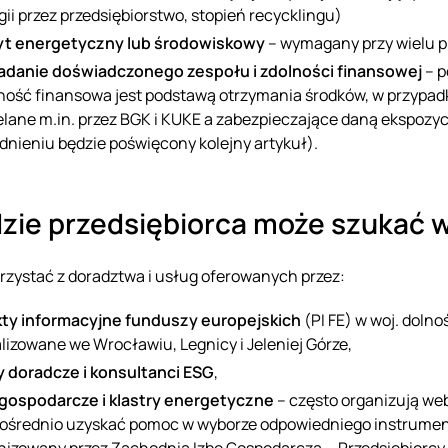
gii przez przedsiębiorstwo, stopień recycklingu)
t energetyczny lub środowiskowy
– wymagany przy wielu p
adanie doświadczonego zespołu i zdolności finansowej
– p
ność finansowa jest podstawą otrzymania środków, w przypa
elane m.in. przez BGK i KUKE a zabezpieczające daną ekspoz
dnieniu będzie poświęcony kolejny artykuł).
dzie przedsiębiorca może szukać 
rzystać z doradztwa i usług oferowanych przez:
ty informacyjne funduszy europejskich
(PI FE) w woj. doln
alizowane we Wrocławiu, Legnicy i Jeleniej Górze,
y doradcze i konsultanci ESG
,
 gospodarcze i klastry energetyczne
– często organizują we
ośrednio uzyskać pomoc w wyborze odpowiedniego instrumen
nizowany przez Zachodnią Izbę Gospodarczą - Przedsiębiorcy