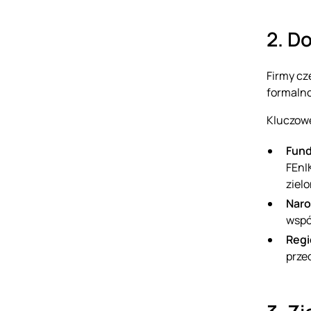
2. D
Firmy cz
formalno
Kluczowe
Fund
FEnI
ziel
Naro
wspó
Regi
prze