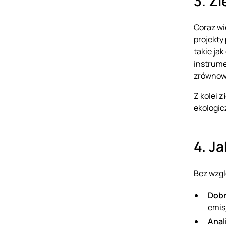
3. Z
Coraz wi
projekty
takie ja
instrume
zrównowa
Z kolei
z
ekologic
4. J
Bez wzgl
Dobr
emis
Anal