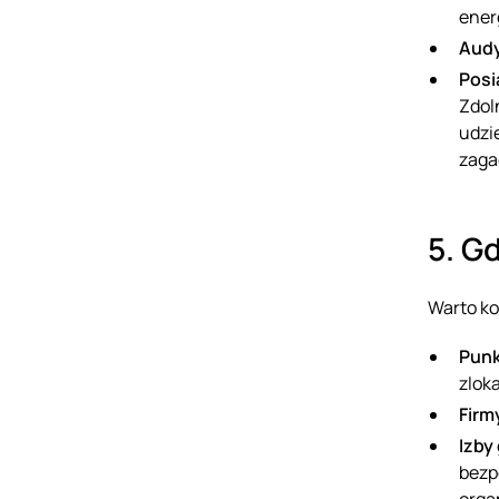
ener
Audy
Posi
Zdol
udzi
zaga
5. G
Warto ko
Punk
zlok
Firm
Izby
bezp
orga