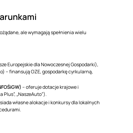
 warunkami
 pożądane, ale wymagają spełnienia wielu
ze Europejskie dla Nowoczesnej Gospodarki),
ko) – finansują OZE, gospodarkę cyrkularną,
(NFOŚiGW)
– oferuje dotacje krajowe i
 Plus”, „NaszeAuto”).
iada własne alokacje i konkursy dla lokalnych
ocedurami.