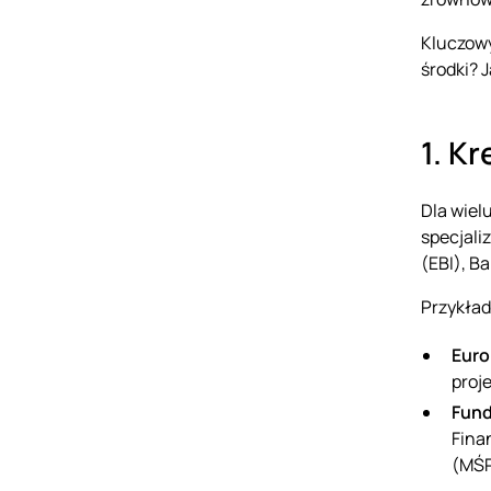
Kluczowy
środki? 
1. K
Dla wiel
specjali
(EBI), B
Przykład
Euro
proj
Fun
Fina
(MŚP