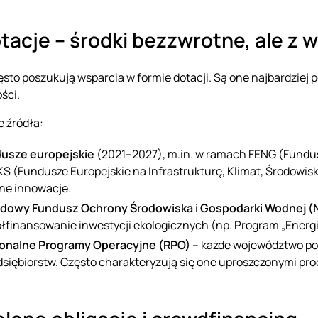
otacje – środki bezzwrotne, ale z
ęsto poszukują wsparcia w formie dotacji. Są one najbardziej
ści.
 źródła:
usze europejskie
(2021–2027), m.in. w ramach FENG (Fundus
KS (Fundusze Europejskie na Infrastrukturę, Klimat, Środowis
one innowacje.
dowy Fundusz Ochrony Środowiska i Gospodarki Wodnej 
łfinansowanie inwestycji ekologicznych (np. Program „Energia
onalne Programy Operacyjne (RPO)
– każde województwo pos
dsiębiorstw. Często charakteryzują się one uproszczonymi pr