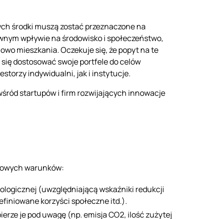
órych środki muszą zostać przeznaczone na
tywnym wpływie na środowisko i społeczeństwo,
nowo mieszkania. Oczekuje się, że popyt na te
 się dostosować swoje portfele do celów
orzy indywidualni, jak i instytucje.
śród startupów i firm rozwijających innowacje
uczowych warunków:
ologicznej (uwzględniającą wskaźniki redukcji
efiniowane korzyści społeczne itd.).
ierze je pod uwagę (np. emisja CO2, ilość zużytej