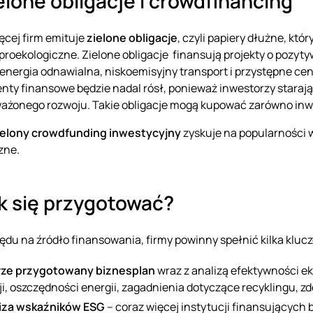
ielone obligacje i crowdfinancing
ęcej firm emituje
zielone obligacje
, czyli papiery dłużne, kt
 proekologiczne. Zielone obligacje finansują projekty o pozy
k energia odnawialna, niskoemisyjny transport i przystępne ce
nty finansowe będzie nadal rósł, ponieważ inwestorzy starają
żonego rozwoju. Takie obligacje mogą kupować zarówno inwest
ielony crowdfunding inwestycyjny
zyskuje na popularności w
zne.
ak się przygotować?
ędu na źródło finansowania, firmy powinny spełnić kilka kl
ze przygotowany biznesplan
wraz z analizą efektywności ek
ji, oszczędności energii, zagadnienia dotyczące recyklingu, zd
iza wskaźników ESG
– coraz więcej instytucji finansujących b