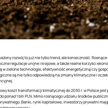
żony rozwój to już nie tylko trend, ale konieczność. Rosnąc
yczne regulacje unijne i krajowe, a także realne korzyści ekon
ą w zielone technologie, efektywność energetyczną czy gosp
giczne są nie tylko odpowiedzią na zmiany klimatyczne i ocze
ncyjnej.
wy koszt transformacji klimatycznej do 2030 r. w Polsce jest 
do ponad 1 bln PLN. Mimo rosnącego udziału środków publicz
prywatnego. Banki, rynki kapitałowe, inwestorzy prywatni maj
ażonego rozwoju.