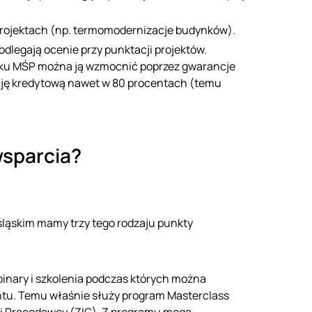
rojektach (np. termomodernizacje budynków).
odlegają ocenie przy punktacji projektów.
dku MŚP można ją wzmocnić poprzez gwarancje
ycję kredytową nawet w 80 procentach (temu
wsparcia?
ośląskim mamy trzy tego rodzaju punkty
binary i szkolenia podczas których można
tu. Temu właśnie służy program Masterclass
 i Pracodawcy (ZIG). Z programu mogą