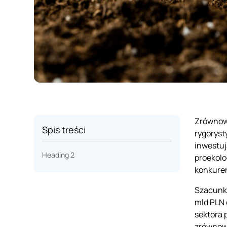
Zrównowa
Spis treści
rygoryst
inwestuj
Heading 2
proekolo
konkure
Szacunko
mld PLN 
sektora 
zrównow