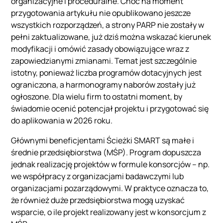
organizacyjne i proceduralne. Choć na moment
przygotowania artykułu nie opublikowano jeszcze
wszystkich rozporządzeń, a strony PARP nie zostały w
pełni zaktualizowane, już dziś można wskazać kierunek
modyfikacji i omówić zasady obowiązujące wraz z
zapowiedzianymi zmianami. Temat jest szczególnie
istotny, ponieważ liczba programów dotacyjnych jest
ograniczona, a harmonogramy naborów zostały już
ogłoszone. Dla wielu firm to ostatni moment, by
świadomie ocenić potencjał projektu i przygotować się
do aplikowania w 2026 roku.
Głównymi beneficjentami Ścieżki SMART są małe i
średnie przedsiębiorstwa (MŚP). Program dopuszcza
jednak realizację projektów w formule konsorcjów – np.
we współpracy z organizacjami badawczymi lub
organizacjami pozarządowymi. W praktyce oznacza to,
że również duże przedsiębiorstwa mogą uzyskać
wsparcie, o ile projekt realizowany jest w konsorcjum z