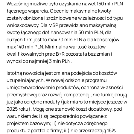
Wcześniej możliwe było uzyskanie nawet 150 mln PLN
łącznego wsparcia. Obecnie maksymalne kwoty
zostały obniżone i zróżnicowane w zależności od typu
wnioskodawcy. Dla MŚP przewidziano maksymalną
kwotę łącznego dofinansowania 50 mln PLN, dla
dużych firm jest to max 70 mln PLN a dla konsorcjów
max 140 mln PLN. Minimalna wartość kosztów
kwalifikowalnych prac B+R pozostała bez zmian i
wynosi co najmniej 3 mln PLN.
Istotną nowością jest zmiana podejścia do kosztów
uzupełniających. W nowej odsłonie programu
umiędzynarodowienie produktów, ochrona własności
przemysłowej oraz rozwój kompetencji, nie funkcjonują
już jako odrębne moduły (jak miało to miejsce jeszcze w
2025 roku). Mogą one stanowić koszt dodatkowy, pod
warunkiem że: i) są bezpośrednio powiązane z
projektem bazowym; ii) nie dotyczą odrębnego
produktu z portfolio firmy; iii) nie przekraczają 15%