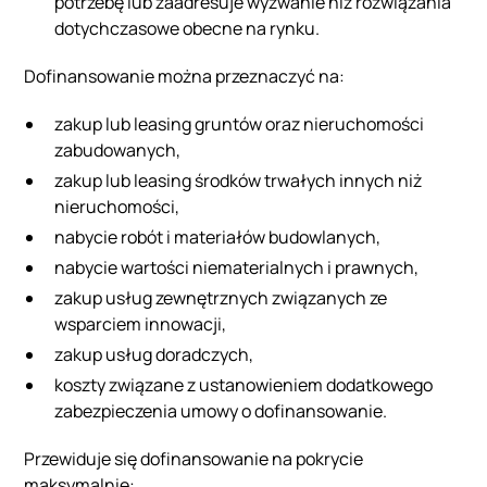
potrzebę lub zaadresuje wyzwanie niż rozwiązania
dotychczasowe obecne na rynku.
Dofinansowanie można przeznaczyć na:
zakup lub leasing gruntów oraz nieruchomości
zabudowanych,
zakup lub leasing środków trwałych innych niż
nieruchomości,
nabycie robót i materiałów budowlanych,
nabycie wartości niematerialnych i prawnych,
zakup usług zewnętrznych związanych ze
wsparciem innowacji,
zakup usług doradczych,
koszty związane z ustanowieniem dodatkowego
zabezpieczenia umowy o dofinansowanie.
Przewiduje się dofinansowanie na pokrycie
maksymalnie: