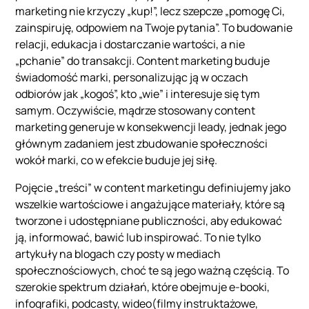
marketing nie krzyczy „kup!”, lecz szepcze „pomogę Ci,
zainspiruję, odpowiem na Twoje pytania”. To budowanie
relacji, edukacja i dostarczanie wartości, a nie
„pchanie” do transakcji. Content marketing buduje
świadomość marki, personalizując ją w oczach
odbiorów jak „kogoś”, kto „wie” i interesuje się tym
samym. Oczywiście, mądrze stosowany content
marketing generuje w konsekwencji leady, jednak jego
głównym zadaniem jest zbudowanie społeczności
wokół marki, co w efekcie buduje jej siłę.
Pojęcie „treści” w content marketingu definiujemy jako
wszelkie wartościowe i angażujące materiały, które są
tworzone i udostępniane publiczności, aby edukować
ją, informować, bawić lub inspirować. To nie tylko
artykuły na blogach czy posty w mediach
społecznościowych, choć te są jego ważną częścią. To
szerokie spektrum działań, które obejmuje e-booki,
infografiki, podcasty, wideo(filmy instruktażowe,