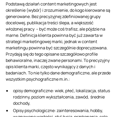
Podstawą działań content marketingowych jest
określenie (wybór) i zrozumienie, do kogo kierowane są
generowane. Bez precyzyjnej zdefiniowanej grupy
docelowej, publikacja treści ślepa, a większość
włożonej pracy – być może coś trafisz, ale pójdzie na
marne. Definicja klienta powinna być już zawarta w
strategii marketingowej marki, jednak w content
marketingu powinna być szczególnie doprecyzowana.
Przydają się do tego opisane szczegółowo profile
behawioralne, inaczej zwane personami. To precyzyjny
opis klienta marki, często wynikający z danych i
badaniach. To nie tylko dane demograficzne, ale przede
wszystkim psychograficzne m.in.:
opisy demograficzne: wiek, płeć, lokalizacja, status
rodzinny, poziom wykształcenia, zawód, średnie
dochody,
Opisy psychologiczne: zainteresowania, hobby,
wyznawane wartości, styl życia, przekonania, cele