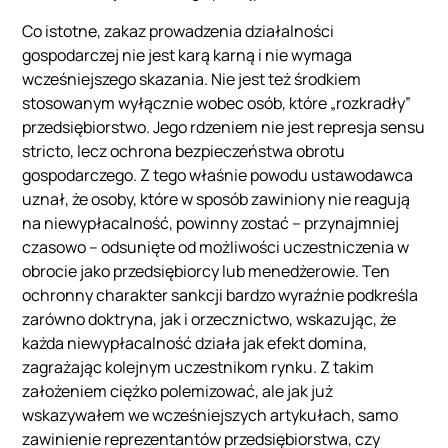
Co istotne, zakaz prowadzenia działalności
gospodarczej nie jest karą karną i nie wymaga
wcześniejszego skazania. Nie jest też środkiem
stosowanym wyłącznie wobec osób, które „rozkradły”
przedsiębiorstwo. Jego rdzeniem nie jest represja sensu
stricto, lecz ochrona bezpieczeństwa obrotu
gospodarczego. Z tego właśnie powodu ustawodawca
uznał, że osoby, które w sposób zawiniony nie reagują
na niewypłacalność, powinny zostać – przynajmniej
czasowo – odsunięte od możliwości uczestniczenia w
obrocie jako przedsiębiorcy lub menedżerowie. Ten
ochronny charakter sankcji bardzo wyraźnie podkreśla
zarówno doktryna, jak i orzecznictwo, wskazując, że
każda niewypłacalność działa jak efekt domina,
zagrażając kolejnym uczestnikom rynku. Z takim
założeniem ciężko polemizować, ale jak już
wskazywałem we wcześniejszych artykułach, samo
zawinienie reprezentantów przedsiębiorstwa, czy