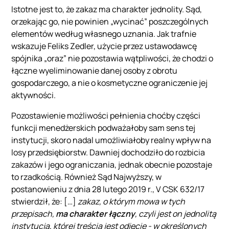
Istotne jest to, że zakaz ma charakter jednolity. Sąd,
orzekając go, nie powinien „wycinać” poszczególnych
elementów według własnego uznania. Jak trafnie
wskazuje Feliks Zedler, użycie przez ustawodawcę
spójnika „oraz” nie pozostawia wątpliwości, że chodzi o
łączne wyeliminowanie danej osoby z obrotu
gospodarczego, a nie o kosmetyczne ograniczenie jej
aktywności.
Pozostawienie możliwości pełnienia choćby części
funkcji menedżerskich podważałoby sam sens tej
instytucji, skoro nadal umożliwiałoby realny wpływ na
losy przedsiębiorstw. Dawniej dochodziło do rozbicia
zakazów i jego ograniczania, jednak obecnie pozostaje
to rzadkością. Również Sąd Najwyższy, w
postanowieniu z dnia 28 lutego 2019 r., V CSK 632/17
stwierdził, że: […]
zakaz, o którym mowa w tych
przepisach,
ma charakter łączny
, czyli jest on jednolitą
instytucją, której treścią jest odjęcie - w określonych