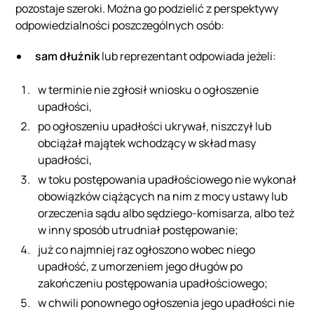
pozostaje szeroki. Można go podzielić z perspektywy
odpowiedzialności poszczególnych osób:
sam dłużnik
lub reprezentant odpowiada jeżeli:
w terminie nie zgłosił wniosku o ogłoszenie
upadłości,
po ogłoszeniu upadłości ukrywał, niszczył lub
obciążał majątek wchodzący w skład masy
upadłości,
w toku postępowania upadłościowego nie wykonał
obowiązków ciążących na nim z mocy ustawy lub
orzeczenia sądu albo sędziego-komisarza, albo też
w inny sposób utrudniał postępowanie;
już co najmniej raz ogłoszono wobec niego
upadłość, z umorzeniem jego długów po
zakończeniu postępowania upadłościowego;
w chwili ponownego ogłoszenia jego upadłości nie