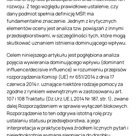
rozwoju. Z tego względu prawidłowe ustalenie, czy
dany podmiot spełnia definicję MŚP, ma
fundamentalne znaczenie. Jednym z krytycznych
elementów oceny jest analiza tzw. powiązań z innymi
przedsiębiorstwami, w szczególności tych, które mogą
skutkować uznaniem istnienia dominującego
wpływu.
Celem niniejszego artykułu jest pogłębiona analiza
pojęcia wywierania dominującego wpływu (dominant
influence/decisive influence) w rozumieniu przepisów
rozporządzenia Komisji (UE) nr 651/2014 z dnia 17
czerwca 2014 r. uznające niektóre rodzaje pomocy za
zgodne z rynkiem wewnętrznym w zastosowaniu art.
107 i 108 Traktatu (Dz.Urz.UE.L 2014 Nr 187, str. 1), zwane
dalej Rozporządzeniem w sprawie wyłączeń blokowych.
Rozporządzenie to ten odgrywa istotną rolę przy
ustalaniu statusu przedsiębiorstwa, a jego
interpretacja w praktyce bywa źródłem licznych pytań i
niejednokrotnie wymaga sięgnięcia do dorobku