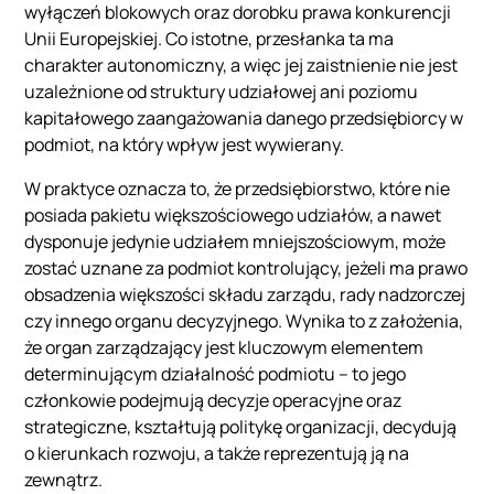
wyłączeń blokowych oraz dorobku prawa konkurencji
Unii Europejskiej. Co istotne, przesłanka ta ma
charakter autonomiczny, a więc jej zaistnienie nie jest
uzależnione od struktury udziałowej ani poziomu
kapitałowego zaangażowania danego przedsiębiorcy w
podmiot, na który wpływ jest wywierany.
W praktyce oznacza to, że przedsiębiorstwo, które nie
posiada pakietu większościowego udziałów, a nawet
dysponuje jedynie udziałem mniejszościowym, może
zostać uznane za podmiot kontrolujący, jeżeli ma prawo
obsadzenia większości składu zarządu, rady nadzorczej
czy innego organu decyzyjnego. Wynika to z założenia,
że organ zarządzający jest kluczowym elementem
determinującym działalność podmiotu – to jego
członkowie podejmują decyzje operacyjne oraz
strategiczne, kształtują politykę organizacji, decydują
o kierunkach rozwoju, a także reprezentują ją na
zewnątrz.