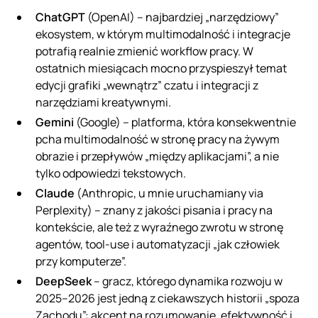
ChatGPT
(OpenAI) – najbardziej „narzędziowy”
ekosystem, w którym multimodalność i integracje
potrafią realnie zmienić workflow pracy. W
ostatnich miesiącach mocno przyspieszył temat
edycji grafiki „wewnątrz” czatu i integracji z
narzędziami kreatywnymi.
Gemini
(Google) – platforma, która konsekwentnie
pcha multimodalność w stronę pracy na żywym
obrazie i przepływów „między aplikacjami”, a nie
tylko odpowiedzi tekstowych.
Claude
(Anthropic, u mnie uruchamiany via
Perplexity) – znany z jakości pisania i pracy na
kontekście, ale też z wyraźnego zwrotu w stronę
agentów, tool-use i automatyzacji „jak człowiek
przy komputerze”.
DeepSeek
– gracz, którego dynamika rozwoju w
2025–2026 jest jedną z ciekawszych historii „spoza
Zachodu”: akcent na rozumowanie, efektywność i