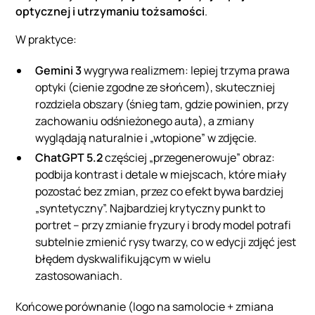
optycznej i utrzymaniu tożsamości
.
W praktyce:
Gemini 3
wygrywa realizmem: lepiej trzyma prawa
optyki (cienie zgodne ze słońcem), skuteczniej
rozdziela obszary (śnieg tam, gdzie powinien, przy
zachowaniu odśnieżonego auta), a zmiany
wyglądają naturalnie i „wtopione” w zdjęcie.
ChatGPT 5.2
częściej „przegenerowuje” obraz:
podbija kontrast i detale w miejscach, które miały
pozostać bez zmian, przez co efekt bywa bardziej
„syntetyczny”. Najbardziej krytyczny punkt to
portret – przy zmianie fryzury i brody model potrafi
subtelnie zmienić rysy twarzy, co w edycji zdjęć jest
błędem dyskwalifikującym w wielu
zastosowaniach.
Końcowe porównanie (logo na samolocie + zmiana