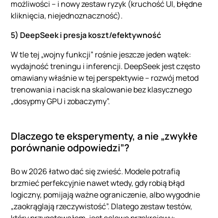
możliwości – i nowy zestaw ryzyk (kruchość UI, błędne
kliknięcia, niejednoznaczność).
5) DeepSeek i presja koszt/efektywność
W tle tej „wojny funkcji” rośnie jeszcze jeden wątek:
wydajność treningu i inferencji. DeepSeek jest często
omawiany właśnie w tej perspektywie – rozwój metod
trenowania i nacisk na skalowanie bez klasycznego
„dosypmy GPU i zobaczymy”.
Dlaczego te eksperymenty, a nie „zwykłe
porównanie odpowiedzi”?
Bo w 2026 łatwo dać się zwieść. Modele potrafią
brzmieć perfekcyjnie nawet wtedy, gdy robią błąd
logiczny, pomijają ważne ograniczenie, albo wygodnie
„zaokrąglają rzeczywistość”. Dlatego zestaw testów,
który przygotowałem, jest celowo przekrojowy: