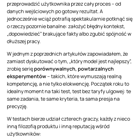
przeprowadzić użytkownika przez cały proces – od
danych wejściowych po gotowy rezultat. A
jednocześnie wciąż potrafią spektakularnie potknąć się
o rzeczy pozornie banalne: założyć błędny kontekst,
„dopowiedzieć” brakujące fakty albo zgubić spójność w
dłuższej pracy.
W jednym z poprzednich artykułów zapowiadałem, że
zamiast dyskutować o tym, „który model jest najlepszy”,
zrobię serię
porównywalnych, powtarzalnych
eksperymentów
– takich, które wymuszają realną
kompetencję, a nie tylko elokwencję. Początek roku to
idealny moment na taki test, test bez taryfy ulgowej: te
same zadania, te same kryteria, ta sama presja na
precyzję.
W testach bierze udział czterech graczy, każdy z nieco
inną filozofią produktu i inną reputacją wśród
użytkowników: