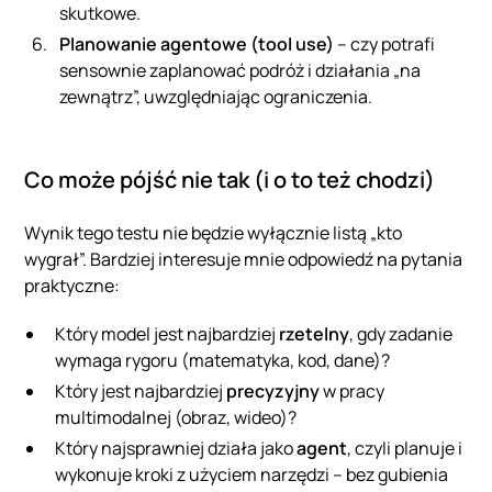
skutkowe.
Planowanie agentowe (tool use)
– czy potrafi
sensownie zaplanować podróż i działania „na
zewnątrz”, uwzględniając ograniczenia.
Co może pójść nie tak (i o to też chodzi)
Wynik tego testu nie będzie wyłącznie listą „kto
wygrał”. Bardziej interesuje mnie odpowiedź na pytania
praktyczne:
Który model jest najbardziej
rzetelny
, gdy zadanie
wymaga rygoru (matematyka, kod, dane)?
Który jest najbardziej
precyzyjny
w pracy
multimodalnej (obraz, wideo)?
Który najsprawniej działa jako
agent
, czyli planuje i
wykonuje kroki z użyciem narzędzi – bez gubienia