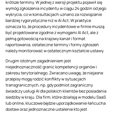
krótsze terminy. W jednej z wersji projektu pojawił się
wymóg zgłoszenia incydentu w ciągu 24 godzin od jego
wykrycia, co w konsultacjach uznano za rozwiązanie
bardziej rygorystyczne niż w AI Act. W praktyce
oznacza to, że procedury incydentowe w firmie muszą
być projektowane zgodnie z wymogami AI Act, ale z
pełną gotowością na krajowy kanał i format
raportowania, ostateczne terminy i formy zgłoszeń
należy monitorować w ostatecznym kształcie ustawy.
Drugim istotnym zagadnieniem jest
niejednoznaczność granic kompetencji organów i
zakresu terytorialnego. Zwracano uwagę, że niejasne
przepisy mogą rodzić konflikty w sytuacjach
transgranicznych, np. gdy podmiot zagraniczny
świadczy usługi AI dla polskich klientów bez posiadania
siedziby w kraju. Dla firm, które działają w modelu SaaS
lub online, kluczowe będzie uporządkowanie łańcucha
dostaw oraz jednoznaczne ustalenie kto jest