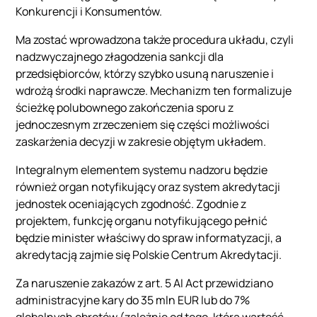
Konkurencji i Konsumentów.
Ma zostać wprowadzona także procedura układu, czyli
nadzwyczajnego złagodzenia sankcji dla
przedsiębiorców, którzy szybko usuną naruszenie i
wdrożą środki naprawcze. Mechanizm ten formalizuje
ścieżkę polubownego zakończenia sporu z
jednoczesnym zrzeczeniem się części możliwości
zaskarżenia decyzji w zakresie objętym układem.
Integralnym elementem systemu nadzoru będzie
również organ notyfikujący oraz system akredytacji
jednostek oceniających zgodność. Zgodnie z
projektem, funkcję organu notyfikującego pełnić
będzie minister właściwy do spraw informatyzacji, a
akredytacją zajmie się Polskie Centrum Akredytacji.
Za naruszenie zakazów z art. 5 AI Act przewidziano
administracyjne kary do 35 mln EUR lub do 7%
globalnych obrotów (zależnie od tego, która wartość