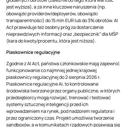
jest wyższa), a za inne kluczowe naruszenia (np.
obowiązki providerów/deployerów, obowiązki
transparentności) do 15 mln EUR lub do 3% obrotów. AI
Act przewiduje też osobny próg za dostarczenie
nieprawdziwych informacji oraz „bezpiecznik” dla MŚP
(kara do kwoty/procentu, która jest niższa).
Piaskownice regulacyjne
Zgodnie z AI Act, państwa członkowskie mają zapewnić
funkcjonowanie co najmniej jednej krajowej
piaskownicy regulacyjnej do 2 sierpnia 2026 r.
Piaskownice regulacyjne AI, to kontrolowane
środowiska tworzone przez organy publiczne, w których
przedsiębiorcy mogą rozwijać, trenować i testować
systemy sztucznej inteligencji przed ich
wprowadzeniem na rynek, pod nadzorem regulatora i
przez ograniczony czas. Projekt umożliwia tworzenie
sandboxów, a w komunikatach rządowych pojawiają się