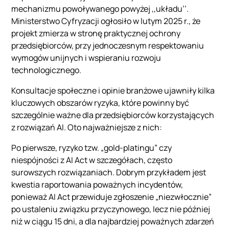
mechanizmu powoływanego powyżej ,,układu’’.
Ministerstwo Cyfryzacji ogłosiło w lutym 2025 r., że
projekt zmierza w stronę praktycznej ochrony
przedsiębiorców, przy jednoczesnym respektowaniu
wymogów unijnych i wspieraniu rozwoju
technologicznego.
Konsultacje społeczne i opinie branżowe ujawniły kilka
kluczowych obszarów ryzyka, które powinny być
szczególnie ważne dla przedsiębiorców korzystających
z rozwiązań AI. Oto najważniejsze z nich:
Po pierwsze, ryzyko tzw. „gold-platingu” czy
niespójności z AI Act w szczegółach, często
surowszych rozwiązaniach. Dobrym przykładem jest
kwestia raportowania poważnych incydentów,
ponieważ AI Act przewiduje zgłoszenie „niezwłocznie”
po ustaleniu związku przyczynowego, lecz nie później
niż w ciągu 15 dni, a dla najbardziej poważnych zdarzeń