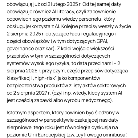
obowiązują już od 2 lutego 2025 r. Od tej samej daty
obowiązuje również AI literacy, czyli zapewnienie
odpowiedniego poziomu wiedzy personelu, który
obsługuje/korzysta z AI. Kolejne przepisy weszły w życie
2 sierpnia 2025 r. dotyczące ładu regulacyjnego i
części obowiązków (w tym dotyczących GPAI,
governance oraz kar). Z kolei wejście większości
przepisów w tym w szczególności dotyczących
systemów wysokiego ryzyka, to data przed nami – 2
sierpnia 2026 r. przy czym, część przepisów dotycząca
klasyfikacji „high-risk” jako komponentów
bezpieczeństwa produktów z listy aktów sektorowych
od 2 sierpnia 2027 r. (czyli np. wtedy, kiedy system AI
jest częścią zabawki albo wyrobu medycznego).
Istotnym aspektem, który powinien być śledzony w
szczególności w perspektywie czekającej nas daty
sierpniowej tego roku jest równoległa dyskusja na
poziomie Unii Europejskiej tzw. „cyfrowego omnibusa”,