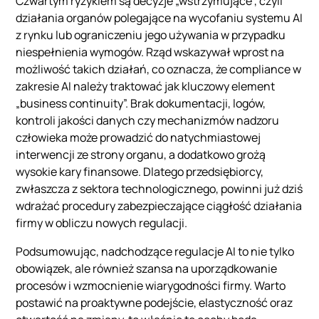
Czwartym ryzykiem są decyzje „wstrzymujące”, czyli
działania organów polegające na wycofaniu systemu AI
z rynku lub ograniczeniu jego używania w przypadku
niespełnienia wymogów. Rząd wskazywał wprost na
możliwość takich działań, co oznacza, że compliance w
zakresie AI należy traktować jak kluczowy element
„business continuity”. Brak dokumentacji, logów,
kontroli jakości danych czy mechanizmów nadzoru
człowieka może prowadzić do natychmiastowej
interwencji ze strony organu, a dodatkowo grożą
wysokie kary finansowe. Dlatego przedsiębiorcy,
zwłaszcza z sektora technologicznego, powinni już dziś
wdrażać procedury zabezpieczające ciągłość działania
firmy w obliczu nowych regulacji.
Podsumowując, nadchodzące regulacje AI to nie tylko
obowiązek, ale również szansa na uporządkowanie
procesów i wzmocnienie wiarygodności firmy. Warto
postawić na proaktywne podejście, elastyczność oraz