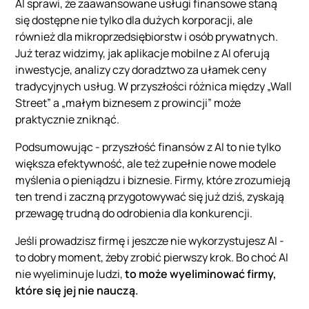
AI sprawi, że zaawansowane usługi finansowe staną
się dostępne nie tylko dla dużych korporacji, ale
również dla mikroprzedsiębiorstw i osób prywatnych.
Już teraz widzimy, jak aplikacje mobilne z AI oferują
inwestycje, analizy czy doradztwo za ułamek ceny
tradycyjnych usług. W przyszłości różnica między „Wall
Street” a „małym biznesem z prowincji” może
praktycznie zniknąć.
Podsumowując - przyszłość finansów z AI to nie tylko
większa efektywność, ale też zupełnie nowe modele
myślenia o pieniądzu i biznesie. Firmy, które zrozumieją
ten trend i zaczną przygotowywać się już dziś, zyskają
przewagę trudną do odrobienia dla konkurencji.
Jeśli prowadzisz firmę i jeszcze nie wykorzystujesz AI -
to dobry moment, żeby zrobić pierwszy krok. Bo choć AI
nie wyeliminuje ludzi,
to może wyeliminować firmy,
które się jej nie nauczą.