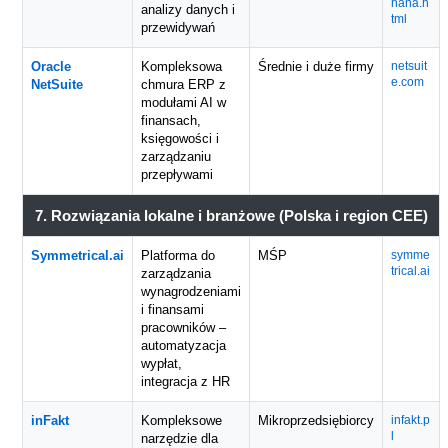
hana.h
analizy danych i
tml
przewidywań
Oracle
Kompleksowa
Średnie i duże firmy
netsuit
e.com
NetSuite
chmura ERP z
modułami AI w
finansach,
księgowości i
zarządzaniu
przepływami
7. Rozwiązania lokalne i branżowe (Polska i region CEE)
Symmetrical.ai
Platforma do
MŚP
symme
trical.ai
zarządzania
wynagrodzeniami
i finansami
pracowników –
automatyzacja
wypłat,
integracja z HR
inFakt
Kompleksowe
Mikroprzedsiębiorcy
infakt.p
l
narzędzie dla