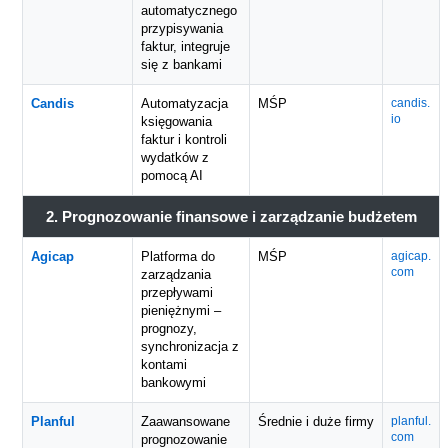
automatycznego
przypisywania
faktur, integruje
się z bankami
Candis
Automatyzacja
MŚP
candis.
io
księgowania
faktur i kontroli
wydatków z
pomocą AI
2. Prognozowanie finansowe i zarządzanie budżetem
Agicap
Platforma do
MŚP
agicap.
com
zarządzania
przepływami
pieniężnymi –
prognozy,
synchronizacja z
kontami
bankowymi
Planful
Zaawansowane
Średnie i duże firmy
planful.
com
prognozowanie