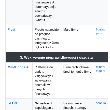
finansowe z AI,
automatyzacja
analiz i
scenariuszy
"what-if"
Float
Proste narzędzie
Małe firmy
floatap
p.com
do prognoz
cashflow z
integracją z Xero
i QuickBooks
3. Wykrywanie nieprawidłowości i oszustw
MindBridge AI
Platforma do
Biura rachunkowe,
mindbr
idge.ai
audytu
średnie i duże firmy
księgowego i
wykrywania
anomalii w
danych
finansowych
SEON
Narzędzie do
E-commerce,
seon.io
zapobiegania
fintech, startupy