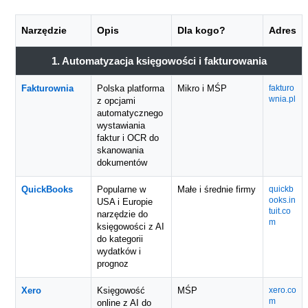
Narzędzie
Opis
Dla kogo?
Adres
1. Automatyzacja księgowości i fakturowania
Fakturownia
Polska platforma
Mikro i MŚP
fakturo
wnia.pl
z opcjami
automatycznego
wystawiania
faktur i OCR do
skanowania
dokumentów
QuickBooks
Popularne w
Małe i średnie firmy
quickb
ooks.in
USA i Europie
tuit.co
narzędzie do
m
księgowości z AI
do kategorii
wydatków i
prognoz
Xero
Księgowość
MŚP
xero.co
m
online z AI do