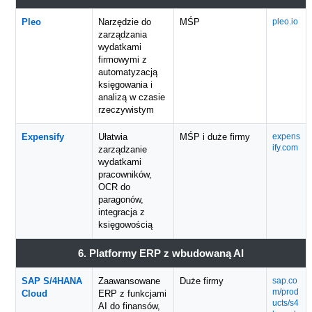
Pleo
Narzędzie do
MŚP
pleo.io
zarządzania
wydatkami
firmowymi z
automatyzacją
księgowania i
analizą w czasie
rzeczywistym
Expensify
Ułatwia
MŚP i duże firmy
expens
ify.com
zarządzanie
wydatkami
pracowników,
OCR do
paragonów,
integracja z
księgowością
6. Platformy ERP z wbudowaną AI
SAP S/4HANA
Zaawansowane
Duże firmy
sap.co
m/prod
Cloud
ERP z funkcjami
ucts/s4
AI do finansów,