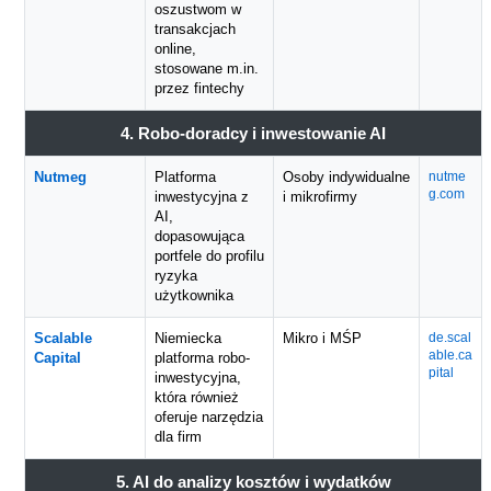
oszustwom w
transakcjach
online,
stosowane m.in.
przez fintechy
4. Robo-doradcy i inwestowanie AI
Nutmeg
Platforma
Osoby indywidualne
nutme
g.com
inwestycyjna z
i mikrofirmy
AI,
dopasowująca
portfele do profilu
ryzyka
użytkownika
Scalable
Niemiecka
Mikro i MŚP
de.scal
able.ca
Capital
platforma robo-
pital
inwestycyjna,
która również
oferuje narzędzia
dla firm
5. AI do analizy kosztów i wydatków