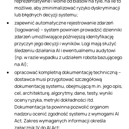
reprezentatywne i wolne od biasów na tyle, na ile to
możliwe, aby zminimalizować ryzyko dyskryminacji
lub błędnych decyzji systemu;
zapewnić automatyczne rejestrowanie zdarzeń
(logowanie) – system powinien prowadzić dzienniki
zdarzeń umożliwiające późniejszą identyfikację
przyczyn jego decyzji i wyników. Logi mają służyć
śledzeniu działania AI i ewentualnemu audytowi
(np. w razie wypadku z udziałem robota bazującego
na AI);
opracować kompletną dokumentację techniczną –
dostawca musi przygotować szczegółową
dokumentację systemu, obejmującą m.in. jego opis,
cel, architekturę, algorytmy, dane, testy, wyniki
oceny ryzyka, metryki dokładności itd.
Dokumentacja ta powinna pozwolić organom
nadzoru ocenić zgodność systemu z wymogami AI
Act. Zakres wymaganych informacji określa
załącznik IV do AI Act;