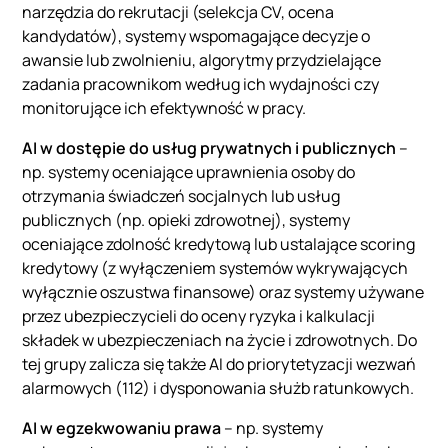
narzędzia do rekrutacji (selekcja CV, ocena
kandydatów), systemy wspomagające decyzje o
awansie lub zwolnieniu, algorytmy przydzielające
zadania pracownikom według ich wydajności czy
monitorujące ich efektywność w pracy.
AI w dostępie do usług prywatnych i publicznych
–
np. systemy oceniające uprawnienia osoby do
otrzymania świadczeń socjalnych lub usług
publicznych (np. opieki zdrowotnej), systemy
oceniające zdolność kredytową lub ustalające scoring
kredytowy (z wyłączeniem systemów wykrywających
wyłącznie oszustwa finansowe) oraz systemy używane
przez ubezpieczycieli do oceny ryzyka i kalkulacji
składek w ubezpieczeniach na życie i zdrowotnych. Do
tej grupy zalicza się także AI do priorytetyzacji wezwań
alarmowych (112) i dysponowania służb ratunkowych.
AI w egzekwowaniu prawa
– np. systemy