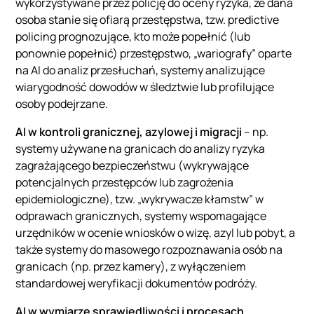
wykorzystywane przez policję do oceny ryzyka, że dana
osoba stanie się ofiarą przestępstwa, tzw. predictive
policing prognozujące, kto może popełnić (lub
ponownie popełnić) przestępstwo, „wariografy” oparte
na AI do analiz przesłuchań, systemy analizujące
wiarygodność dowodów w śledztwie lub profilujące
osoby podejrzane.
AI w kontroli granicznej, azylowej i migracji
– np.
systemy używane na granicach do analizy ryzyka
zagrażającego bezpieczeństwu (wykrywające
potencjalnych przestępców lub zagrożenia
epidemiologiczne), tzw. „wykrywacze kłamstw” w
odprawach granicznych, systemy wspomagające
urzędników w ocenie wniosków o wizę, azyl lub pobyt, a
także systemy do masowego rozpoznawania osób na
granicach (np. przez kamery), z wyłączeniem
standardowej weryfikacji dokumentów podróży.
AI w wymiarze sprawiedliwości i procesach