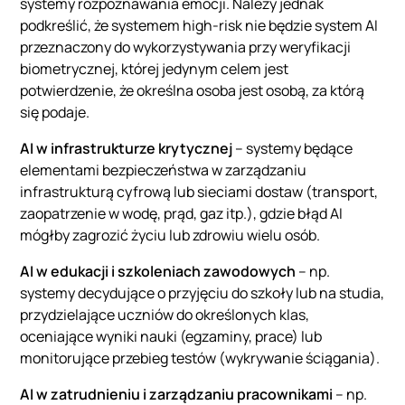
systemy rozpoznawania emocji. Należy jednak
podkreślić, że systemem high-risk nie będzie system AI
przeznaczony do wykorzystywania przy weryfikacji
biometrycznej, której jedynym celem jest
potwierdzenie, że określna osoba jest osobą, za którą
się podaje.
AI w infrastrukturze krytycznej
– systemy będące
elementami bezpieczeństwa w zarządzaniu
infrastrukturą cyfrową lub sieciami dostaw (transport,
zaopatrzenie w wodę, prąd, gaz itp.), gdzie błąd AI
mógłby zagrozić życiu lub zdrowiu wielu osób.
AI w edukacji i szkoleniach zawodowych
– np.
systemy decydujące o przyjęciu do szkoły lub na studia,
przydzielające uczniów do określonych klas,
oceniające wyniki nauki (egzaminy, prace) lub
monitorujące przebieg testów (wykrywanie ściągania).
AI w zatrudnieniu i zarządzaniu pracownikami
– np.