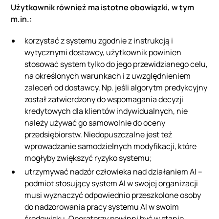
Użytkownik również ma istotne obowiązki, w tym
m.in.:
korzystać z systemu zgodnie z instrukcją i
wytycznymi dostawcy, użytkownik powinien
stosować system tylko do jego przewidzianego celu,
na określonych warunkach i z uwzględnieniem
zaleceń od dostawcy. Np. jeśli algorytm predykcyjny
został zatwierdzony do wspomagania decyzji
kredytowych dla klientów indywidualnych, nie
należy używać go samowolnie do oceny
przedsiębiorstw. Niedopuszczalne jest też
wprowadzanie samodzielnych modyfikacji, które
mogłyby zwiększyć ryzyko systemu;
utrzymywać nadzór człowieka nad działaniem AI –
podmiot stosujący system AI w swojej organizacji
musi wyznaczyć odpowiednio przeszkolone osoby
do nadzorowania pracy systemu AI w swoim
środowisku. Operatorzy powinni być w stanie