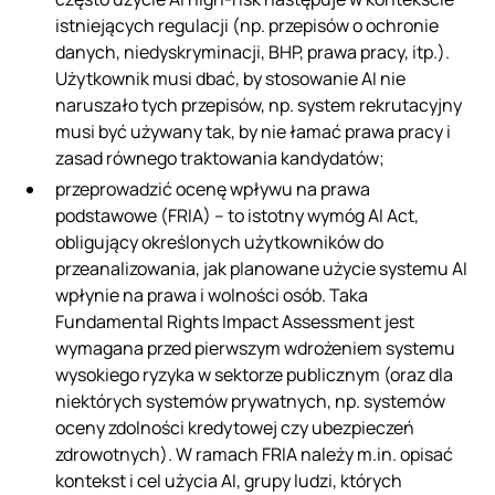
istniejących regulacji (np. przepisów o ochronie
danych, niedyskryminacji, BHP, prawa pracy, itp.).
Użytkownik musi dbać, by stosowanie AI nie
naruszało tych przepisów, np. system rekrutacyjny
musi być używany tak, by nie łamać prawa pracy i
zasad równego traktowania kandydatów;
przeprowadzić ocenę wpływu na prawa
podstawowe (FRIA) – to istotny wymóg AI Act,
obligujący określonych użytkowników do
przeanalizowania, jak planowane użycie systemu AI
wpłynie na prawa i wolności osób. Taka
Fundamental Rights Impact Assessment jest
wymagana przed pierwszym wdrożeniem systemu
wysokiego ryzyka w sektorze publicznym (oraz dla
niektórych systemów prywatnych, np. systemów
oceny zdolności kredytowej czy ubezpieczeń
zdrowotnych). W ramach FRIA należy m.in. opisać
kontekst i cel użycia AI, grupy ludzi, których