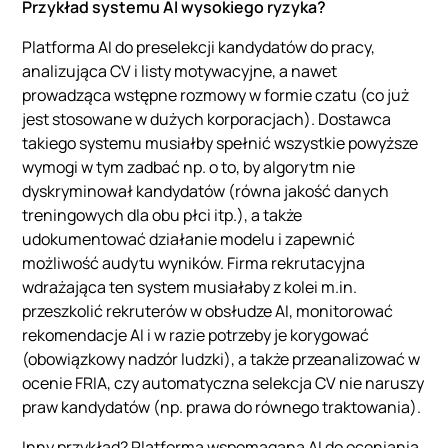
Przykład systemu AI wysokiego ryzyka?
Platforma AI do preselekcji kandydatów do pracy,
analizująca CV i listy motywacyjne, a nawet
prowadząca wstępne rozmowy w formie czatu (co już
jest stosowane w dużych korporacjach). Dostawca
takiego systemu musiałby spełnić wszystkie powyższe
wymogi w tym zadbać np. o to, by algorytm nie
dyskryminował kandydatów (równa jakość danych
treningowych dla obu płci itp.), a także
udokumentować działanie modelu i zapewnić
możliwość audytu wyników. Firma rekrutacyjna
wdrażająca ten system musiałaby z kolei m.in.
przeszkolić rekruterów w obsłudze AI, monitorować
rekomendacje AI i w razie potrzeby je korygować
(obowiązkowy nadzór ludzki), a także przeanalizować w
ocenie FRIA, czy automatyczna selekcja CV nie naruszy
praw kandydatów (np. prawa do równego traktowania).
Inny przykład? Platforma wspomagana AI do oceniania