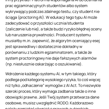
prac egzaminacyjnych studentów albo system
wykrywający podczas zdalnego testu, czy student nie
ściąga (proctoring AI). W edukacji tego typu AI może
zadecydować o przyszłości ucznia/studenta
(zaliczenie lub nie), a także budzi ryzyko błędnej oceny
lub naruszenia prywatności. Producent systemu
musiałby m.in. zapewnić, że algorytm oceniający esej
jest sprawiedliwy i dostatecznie dokładny w
porównaniu z ludzkim egzaminatorem, a także że
system proctoringowy nie daje fałszywych alarmów
(np. niesłusznie oskarżając o oszukiwanie).
Wdrożenie każdego systemu AI, w tym takiego, który
podlega pod kategorię wysokiego ryzyka, to coś więcej
niż tylko „odhaczenie” wymogów z AI Act. To niezwykle
szeroki proces, który wymaga zadbania także o inne
obowiązki prawne. Jeśli Twój system przetwarza dane
osobowe, musisz uwzględnić RODO. Każdorazowo
należy pamiętać również o prawach autorskich,