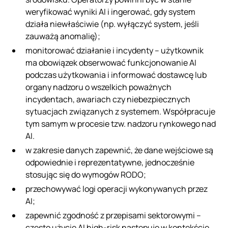
weryfikować wyniki AI i ingerować, gdy system
działa niewłaściwie (np. wyłączyć system, jeśli
zauważą anomalię);
monitorować działanie i incydenty – użytkownik
ma obowiązek obserwować funkcjonowanie AI
podczas użytkowania i informować dostawcę lub
organy nadzoru o wszelkich poważnych
incydentach, awariach czy niebezpiecznych
sytuacjach związanych z systemem. Współpracuje
tym samym w procesie tzw. nadzoru rynkowego nad
AI.
w zakresie danych zapewnić, że dane wejściowe są
odpowiednie i reprezentatywne, jednocześnie
stosując się do wymogów RODO;
przechowywać logi operacji wykonywanych przez
AI;
zapewnić zgodność z przepisami sektorowymi –
często użycie AI high-risk następuje w kontekście