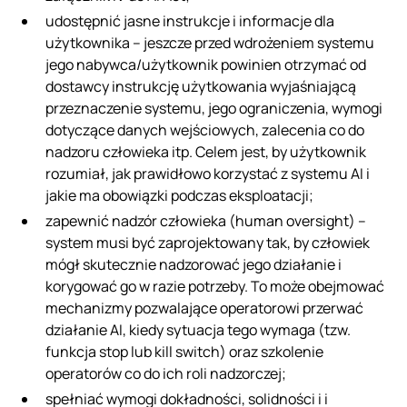
udostępnić jasne instrukcje i informacje dla
użytkownika – jeszcze przed wdrożeniem systemu
jego nabywca/użytkownik powinien otrzymać od
dostawcy instrukcję użytkowania wyjaśniającą
przeznaczenie systemu, jego ograniczenia, wymogi
dotyczące danych wejściowych, zalecenia co do
nadzoru człowieka itp. Celem jest, by użytkownik
rozumiał, jak prawidłowo korzystać z systemu AI i
jakie ma obowiązki podczas eksploatacji;
zapewnić nadzór człowieka (human oversight) –
system musi być zaprojektowany tak, by człowiek
mógł skutecznie nadzorować jego działanie i
korygować go w razie potrzeby. To może obejmować
mechanizmy pozwalające operatorowi przerwać
działanie AI, kiedy sytuacja tego wymaga (tzw.
funkcja stop lub kill switch) oraz szkolenie
operatorów co do ich roli nadzorczej;
spełniać wymogi dokładności, solidności i i