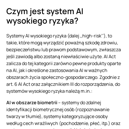
Czym jest system AI
wysokiego ryzyka?
Systemy AI wysokiego ryzyka (dalej ,,high-risk’’), to
takie, które mogą wyrządzić poważną szkodę zdrowiu,
bezpieczeństwu lub prawom podstawowym, zwłaszcza
jeśli zawiodą albo zostaną niewłaściwie użyte. AI Act
zalicza do tej kategorii zarówno pewne produkty oparte
na AI, jak i określone zastosowania AI w ważnych
obszarach życia społeczno-gospodarczego. Zgodnie z
art. 6 AI Act oraz załącznikiem III do rozporządzenia, do
systemów wysokiego ryzyka należą m.in.:
AI w obszarze biometrii
– systemy do zdalnej
identyfikacji biometrycznej osób (rozpoznawanie
twarzy w tłumie), systemy kategoryzujące osoby
według cech wrażliwych (pochodzenie, płeć, itp.) oraz