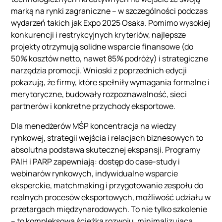
marką na rynki zagraniczne – w szczególności podczas
wydarzeń takich jak Expo 2025 Osaka. Pomimo wysokiej
konkurencji i restrykcyjnych kryteriów, najlepsze
projekty otrzymują solidne wsparcie finansowe (do
50% kosztów netto, nawet 85% podróży) i strategiczne
narzędzia promocji. Wnioski z poprzednich edycji
pokazują, że firmy, które spełniły wymagania formalne i
merytoryczne, budowały rozpoznawalność, sieci
partnerów i konkretne przychody eksportowe.
Dla menedżerów MŚP koncentracja na wiedzy
rynkowej, strategii wejścia i relacjach biznesowych to
absolutna podstawa skutecznej ekspansji. Programy
PAIH i PARP zapewniają: dostęp do case‑study i
webinarów rynkowych, indywidualne wsparcie
eksperckie, matchmaking i przygotowanie zespołu do
realnych procesów eksportowych, możliwość udziału w
przetargach międzynarodowych. To nie tylko szkolenie
– to kompleksowa ścieżka rozwoju, minimalizująca