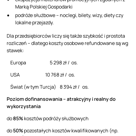
Marką Polskiej Gospodarki
podróże służbowe – noclegi, bilety, wizy, diety czy
lokalne przejazdy.
Dla przedsiębiorców liczy się także szybkość i prostota
rozliczeń – dlatego koszty osobowe refundowane są wg
stawek:
Europa 5 298 zł / os.
USA 10 768 zł / os.
Świat (w tym Turcja) 8 394 zł / os.
Poziom dofinansowania – atrakcyjny i realny do
wykorzystania
do
85%
kosztów podróży służbowych
do
50%
pozostałych kosztów kwalifikowanych (np.