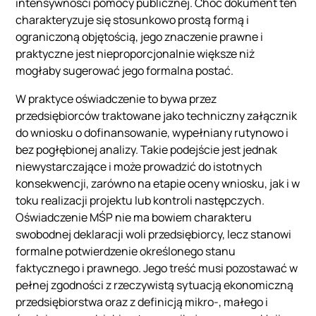
intensywności pomocy publicznej. Choć dokument ten
charakteryzuje się stosunkowo prostą formą i
ograniczoną objętością, jego znaczenie prawne i
praktyczne jest nieproporcjonalnie większe niż
mogłaby sugerować jego formalna postać.
W praktyce oświadczenie to bywa przez
przedsiębiorców traktowane jako techniczny załącznik
do wniosku o dofinansowanie, wypełniany rutynowo i
bez pogłębionej analizy. Takie podejście jest jednak
niewystarczające i może prowadzić do istotnych
konsekwencji, zarówno na etapie oceny wniosku, jak i w
toku realizacji projektu lub kontroli następczych.
Oświadczenie MŚP nie ma bowiem charakteru
swobodnej deklaracji woli przedsiębiorcy, lecz stanowi
formalne potwierdzenie określonego stanu
faktycznego i prawnego. Jego treść musi pozostawać w
pełnej zgodności z rzeczywistą sytuacją ekonomiczną
przedsiębiorstwa oraz z definicją mikro-, małego i