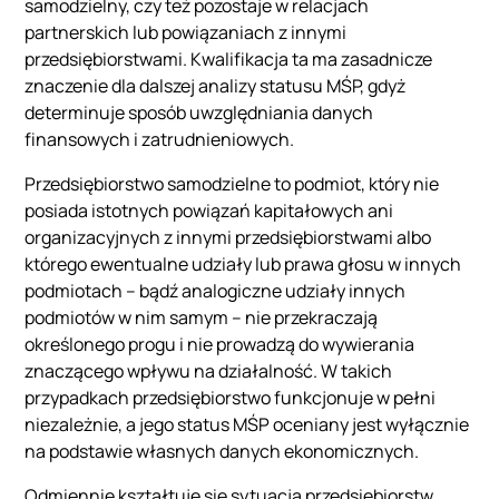
samodzielny, czy też pozostaje w relacjach
partnerskich lub powiązaniach z innymi
przedsiębiorstwami. Kwalifikacja ta ma zasadnicze
znaczenie dla dalszej analizy statusu MŚP, gdyż
determinuje sposób uwzględniania danych
finansowych i zatrudnieniowych.
Przedsiębiorstwo samodzielne to podmiot, który nie
posiada istotnych powiązań kapitałowych ani
organizacyjnych z innymi przedsiębiorstwami albo
którego ewentualne udziały lub prawa głosu w innych
podmiotach – bądź analogiczne udziały innych
podmiotów w nim samym – nie przekraczają
określonego progu i nie prowadzą do wywierania
znaczącego wpływu na działalność. W takich
przypadkach przedsiębiorstwo funkcjonuje w pełni
niezależnie, a jego status MŚP oceniany jest wyłącznie
na podstawie własnych danych ekonomicznych.
Odmiennie kształtuje się sytuacja przedsiębiorstw