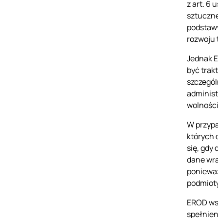
z art. 6
sztuczne
podstawy
rozwoju 
Jednak E
być trak
szczegól
administ
wolności
W przypa
których 
się, gdy
dane wra
ponieważ
podmiot
EROD wsk
spełnien