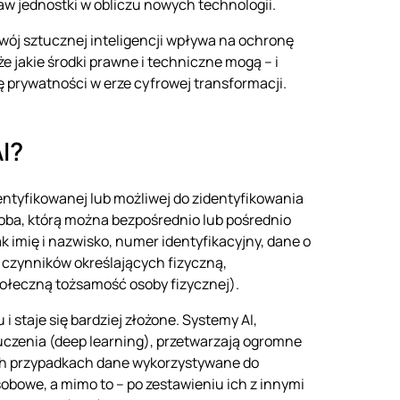
 jednostki w obliczu nowych technologii.
zwój sztucznej inteligencji wpływa na ochronę
e jakie środki prawne i techniczne mogą – i
prywatności w erze cyfrowej transformacji.
I?
dentyfikowanej lub możliwej do zidentyfikowania
soba, którą można bezpośrednio lub pośrednio
k imię i nazwisko, numer identyfikacyjny, dane o
ch czynników określających fizyczną,
połeczną tożsamość osoby fizycznej).
 staje się bardziej złożone. Systemy AI,
czenia (deep learning), przetwarzają ogromne
ich przypadkach dane wykorzystywane do
bowe, a mimo to – po zestawieniu ich z innymi