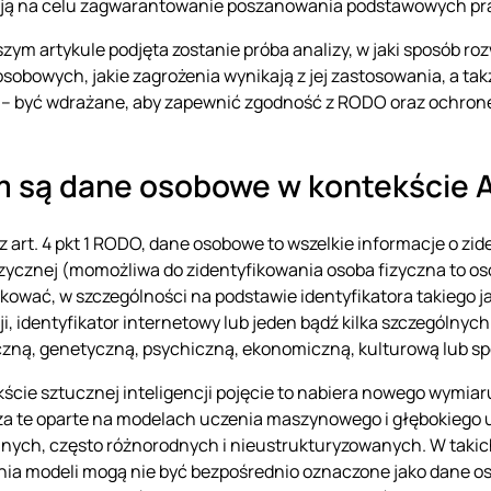
ją na celu zagwarantowanie poszanowania podstawowych praw
szym artykule podjęta zostanie próba analizy, w jaki sposób ro
sobowych, jakie zagrożenia wynikają z jej zastosowania, a takż
– być wdrażane, aby zapewnić zgodność z RODO oraz ochronę 
 są dane osobowe w kontekście A
z art. 4 pkt 1 RODO, dane osobowe to wszelkie informacje o zi
izycznej (momożliwa do zidentyfikowania osoba fizyczna to o
ikować, w szczególności na podstawie identyfikatora takiego ja
cji, identyfikator internetowy lub jeden bądź kilka szczególny
iczną, genetyczną, psychiczną, ekonomiczną, kulturową lub s
ście sztucznej inteligencji pojęcie to nabiera nowego wymiaru i
a te oparte na modelach uczenia maszynowego i głębokiego u
anych, często różnorodnych i nieustrukturyzowanych. W tak
ia modeli mogą nie być bezpośrednio oznaczone jako dane oso