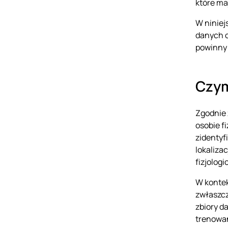
które ma
W niniej
danych o
powinny 
Czym
Zgodnie 
osobie f
zidentyf
lokaliza
fizjolog
W kontek
zwłaszcz
zbiory d
trenowan