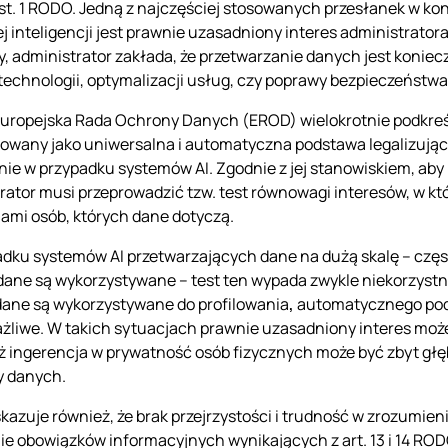
 ust. 1 RODO. Jedną z najczęściej stosowanych przesłanek w k
j inteligencji jest prawnie uzasadniony interes administrator
, administrator zakłada, że przetwarzanie danych jest koniecz
technologii, optymalizacji usług, czy poprawy bezpieczeńst
uropejska Rada Ochrony Danych (EROD) wielokrotnie podkreśl
towany jako uniwersalna i automatyczna podstawa legalizuj
nie w przypadku systemów AI. Zgodnie z jej stanowiskiem, aby
rator musi przeprowadzić tzw. test równowagi interesów, w któ
ami osób, których dane dotyczą.
dku systemów AI przetwarzających dane na dużą skalę – częst
dane są wykorzystywane – test ten wypada zwykle niekorzystni
 dane są wykorzystywane do profilowania
,
automatycznego pod
żliwe. W takich sytuacjach prawnie uzasadniony interes może
 ingerencja w prywatność osób fizycznych może być zbyt głęb
y danych.
azuje również, że brak przejrzystości i trudność w zrozumie
ie obowiązków informacyjnych wynikających z art. 13 i 14 ROD