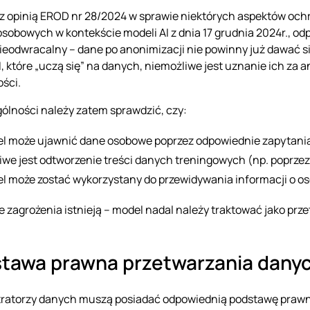
z opinią EROD nr 28/2024 w sprawie niektórych aspektów oc
sobowych w kontekście modeli AI z dnia 17 grudnia 2024r., od
ieodwracalny – dane po anonimizacji nie powinny już dawać s
I, które „uczą się” na danych, niemożliwe jest uznanie ich z
ści.
ólności należy zatem sprawdzić, czy:
l może ujawnić dane osobowe poprzez odpowiednie zapytani
iwe jest odtworzenie treści danych treningowych (np. poprzez 
l może zostać wykorzystany do przewidywania informacji o oso
kie zagrożenia istnieją – model nadal należy traktować jako pr
tawa prawna przetwarzania danyc
ratorzy danych muszą posiadać odpowiednią podstawę prawn