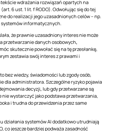
ontekście wdrażania rozwiązań opartych na
a
(art. 6 ust. 1 lit. f RODO). Odwołując się do tej
ne do realizacji jego uzasadnionych celów – np.
wa systemów informatycznych.
ała, że prawnie uzasadniony interes nie może
ąca przetwarzanie danych osobowych
,
 móc skutecznie powołać się na tę przesłankę,
rym zestawia swój interes z prawami i
o bez wiedzy, świadomości lub zgody osób,
e dla administratora. Szczególne ryzyko pojawia
ejmowania decyzji
,
lub gdy przetwarzane są
 nie wystarczyć jako podstawa przetwarzania,
oka i trudna do przewidzenia przez same
niu działania systemów AI dodatkowo utrudniają
O, co jeszcze bardziej podważa zasadność