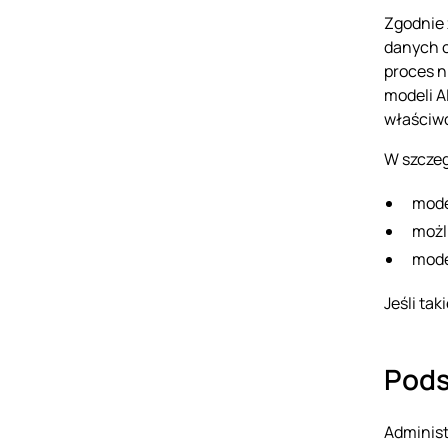
Zgodnie 
danych o
proces n
modeli A
właściwo
W szczeg
mode
możl
mode
Jeśli ta
Pods
Administ