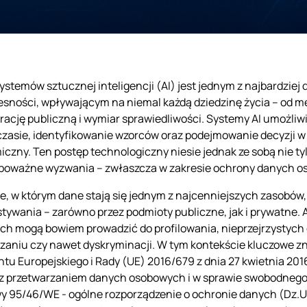
ystemów sztucznej inteligencji (AI) jest jednym z najbardzie
sności, wpływającym na niemal każdą dziedzinę życia – od med
rację publiczną i wymiar sprawiedliwości. Systemy AI umożliw
czasie, identyfikowanie wzorców oraz podejmowanie decyzji w 
czny. Ten postęp technologiczny niesie jednak ze sobą nie tyl
poważne wyzwania – zwłaszcza w zakresie ochrony danych os
e, w którym dane stają się jednym z najcenniejszych zasobów,
tywania – zarówno przez podmioty publiczne, jak i prywatne.
h mogą bowiem prowadzić do profilowania, nieprzejrzystych
zaniu czy nawet dyskryminacji. W tym kontekście kluczowe zn
tu Europejskiego i Rady (UE) 2016/679 z dnia 27 kwietnia 201
z przetwarzaniem danych osobowych i w sprawie swobodnego 
y 95/46/WE - ogólne rozporządzenie o ochronie danych (Dz.Urz.