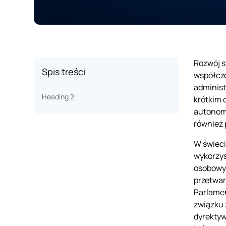
Rozwój s
Spis treści
współcze
administ
Heading 2
krótkim 
autonomi
również 
W świeci
wykorzys
osobowyc
przetwar
Parlamen
związku 
dyrektyw