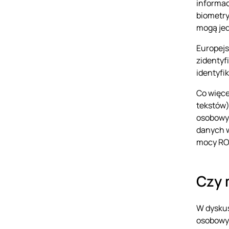
informac
biometry
mogą jed
Europejs
zidentyf
identyfi
Co więce
tekstów)
osobowyc
danych w
mocy RO
Czy 
W dyskus
osobowyc