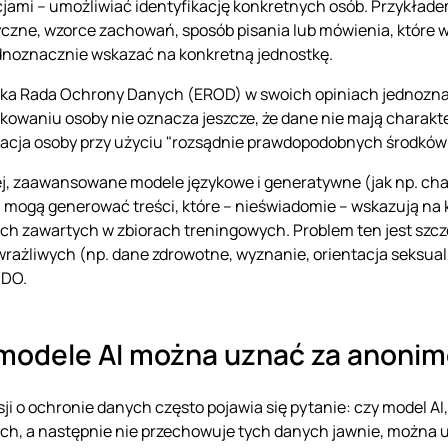
jami – umożliwiać identyfikację konkretnych osób. Przykład
czne, wzorce zachowań, sposób pisania lub mówienia, które 
noznacznie wskazać na konkretną jednostkę.
ka Rada Ochrony Danych (EROD) w swoich opiniach jednoznac
ikowaniu osoby nie oznacza jeszcze, że dane nie mają charakte
kacja osoby przy użyciu "rozsądnie prawdopodobnych środków
j, zaawansowane modele językowe i generatywne (jak np. chat
 mogą generować treści, które – nieświadomie – wskazują na
h zawartych w zbiorach treningowych. Problem ten jest szcze
rażliwych (np. dane zdrowotne, wyznanie, orientacja seksualn
DO.
modele AI można uznać za anoni
ji o ochronie danych często pojawia się pytanie: czy model A
h, a następnie nie przechowuje tych danych jawnie, można