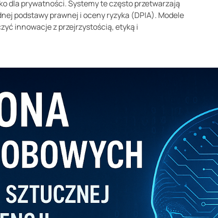
ko dla prywatności. Systemy te często przetwarzają
nej podstawy prawnej i oceny ryzyka (DPIA). Modele
yć innowacje z przejrzystością, etyką i