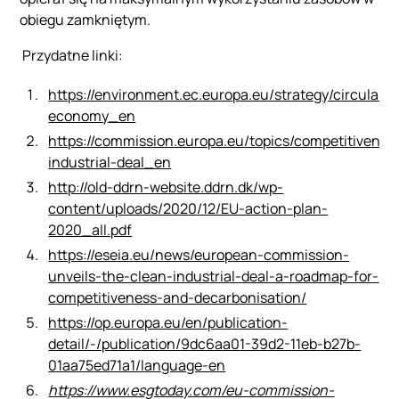
obiegu zamkniętym.
Przydatne linki:
https://environment.ec.europa.eu/strategy/circular-
economy_en
https://commission.europa.eu/topics/competitivenes
industrial-deal_en
http://old-ddrn-website.ddrn.dk/wp-
content/uploads/2020/12/EU-action-plan-
2020_all.pdf
https://eseia.eu/news/european-commission-
unveils-the-clean-industrial-deal-a-roadmap-for-
competitiveness-and-decarbonisation/
https://op.europa.eu/en/publication-
detail/-/publication/9dc6aa01-39d2-11eb-b27b-
01aa75ed71a1/language-en
https://www.esgtoday.com/eu-commission-