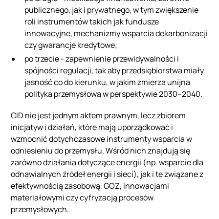
publicznego, jak i prywatnego, w tym zwiększenie
roli instrumentów takich jak fundusze
innowacyjne, mechanizmy wsparcia dekarbonizacji
czy gwarancje kredytowe;
po trzecie - zapewnienie przewidywalności i
spójności regulacji, tak aby przedsiębiorstwa miały
jasność co do kierunku, w jakim zmierza unijna
polityka przemysłowa w perspektywie 2030–2040.
CID nie jest jednym aktem prawnym, lecz zbiorem
inicjatyw i działań, które mają uporządkować i
wzmocnić dotychczasowe instrumenty wsparcia w
odniesieniu do przemysłu. Wśród nich znajdują się
zarówno działania dotyczące energii (np. wsparcie dla
odnawialnych źródeł energii i sieci), jak i te związane z
efektywnością zasobową, GOZ, innowacjami
materiałowymi czy cyfryzacją procesów
przemysłowych.