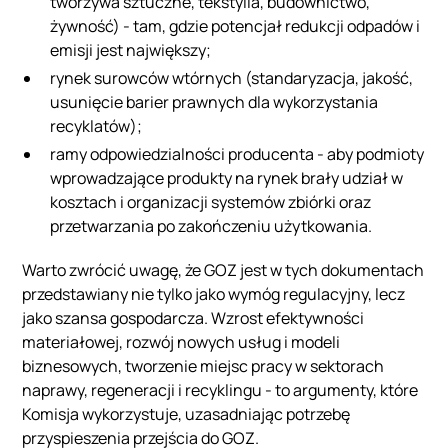
tworzywa sztuczne, tekstylia, budownictwo,
żywność) - tam, gdzie potencjał redukcji odpadów i
emisji jest największy;
rynek surowców wtórnych (standaryzacja, jakość,
usunięcie barier prawnych dla wykorzystania
recyklatów);
ramy odpowiedzialności producenta - aby podmioty
wprowadzające produkty na rynek brały udział w
kosztach i organizacji systemów zbiórki oraz
przetwarzania po zakończeniu użytkowania.
Warto zwrócić uwagę, że GOZ jest w tych dokumentach
przedstawiany nie tylko jako wymóg regulacyjny, lecz
jako szansa gospodarcza. Wzrost efektywności
materiałowej, rozwój nowych usług i modeli
biznesowych, tworzenie miejsc pracy w sektorach
naprawy, regeneracji i recyklingu - to argumenty, które
Komisja wykorzystuje, uzasadniając potrzebę
przyspieszenia przejścia do GOZ.