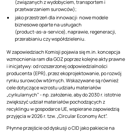
(związanych z wydobyciem, transportem i
przetwarzaniem surowców);
jako przestrzeń dla innowacji: nowe modele
biznesowe oparte na usługach
(product‑as‑a‑service), naprawie, regeneracji,
przerabianiu czy współdzieleniu.
W zapowiedziach Komisji pojawia się m.in. koncepcja
wzmocnienia ram dla GOZ poprzez kolejne akty prawne
i inicjatywy: od rozszerzonej odpowiedzialności
producenta (EPR), przez ekoprojektowanie, po rozwój
rynku surowców wtórnych. Wskazywane są również
cele dotyczące wzrostu udziału materiałów
„cyrkularnych” - np. założenie, aby do 2030 r. istotnie
zwiększyć udział materiałów pochodzących z
recyklingu w gospodarce UE, wspierane zapowiedzią
przyjęcia w 2026 r. tzw. „Circular Economy Act”.
Płynne przejście od dyskusji o CID jako pakiecie na