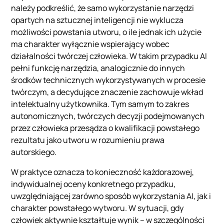
należy podkreślić, że samo wykorzystanie narzędzi
opartych na sztucznej inteligencji nie wyklucza
możliwości powstania utworu, o ile jednak ich użycie
ma charakter wyłącznie wspierający wobec
działalności twórczej człowieka. W takim przypadku AI
pełni funkcję narzędzia, analogicznie do innych
środków technicznych wykorzystywanych w procesie
twórczym, a decydujące znaczenie zachowuje wkład
intelektualny użytkownika. Tym samym to zakres
autonomicznych, twórczych decyzji podejmowanych
przez człowieka przesądza o kwalifikacji powstałego
rezultatu jako utworu w rozumieniu prawa
autorskiego.
W praktyce oznacza to konieczność każdorazowej,
indywidualnej oceny konkretnego przypadku,
uwzględniającej zarówno sposób wykorzystania AI, jak i
charakter powstałego wytworu. W sytuacji, gdy
człowiek aktywnie kształtuje wynik – w szczególności