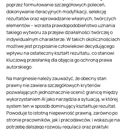
poprzez formułowanie szczegółowych poleceń,
dokonywanie iteracyjnych modyfikacji, selekcję
rezultatów oraz wprowadzanie własnych, twórczych
elementów – wzrasta prawdopodobieństwo uznania
takiego wytworu za przejaw działalności twórczej o
indywidualnym charakterze. W takich okolicznościach
możliwe jest przypisanie człowiekowi decydującego
wpływu na ostateczny kształt rezultatu, co stanowi
kluczową przesłankę dla objęcia go ochroną prawa
autorskiego.
Na marginesie należy zauważyć, że obecny stan
prawny nie zawiera szczegółowych kryteriów
pozwalających jednoznacznie ocenić granicę między
wykorzystaniem AI jako narzędzia a sytuacją, w której
system ten w sposób dominujący kształtuje rezultat.
Powoduje to istotną niepewność prawną, zarówno po
stronie pracowników, jak i pracodawców, i wskazuje na
potrzebę dalszego rozwoju regulacji oraz praktyki