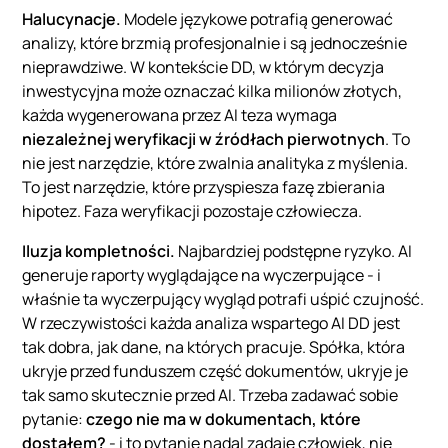
Halucynacje.
Modele językowe potrafią generować
analizy, które brzmią profesjonalnie i są jednocześnie
nieprawdziwe. W kontekście DD, w którym decyzja
inwestycyjna może oznaczać kilka milionów złotych,
każda wygenerowana przez AI teza wymaga
niezależnej weryfikacji w źródłach pierwotnych
. To
nie jest narzędzie, które zwalnia analityka z myślenia.
To jest narzędzie, które przyspiesza fazę zbierania
hipotez. Faza weryfikacji pozostaje człowiecza.
Iluzja kompletności.
Najbardziej podstępne ryzyko. AI
generuje raporty wyglądające na wyczerpujące - i
właśnie ta wyczerpujący wygląd potrafi uśpić czujność.
W rzeczywistości każda analiza wspartego AI DD jest
tak dobra, jak dane, na których pracuje. Spółka, która
ukryje przed funduszem część dokumentów, ukryje je
tak samo skutecznie przed AI. Trzeba zadawać sobie
pytanie:
czego nie ma w dokumentach, które
dostałem?
- i to pytanie nadal zadaje człowiek, nie