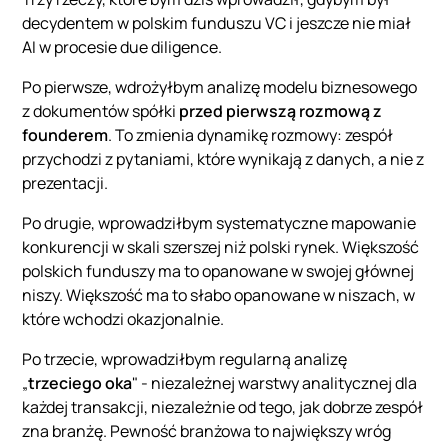
decydentem w polskim funduszu VC i jeszcze nie miał
AI w procesie due diligence.
Po pierwsze, wdrożyłbym analizę modelu biznesowego
z dokumentów spółki
przed pierwszą rozmową z
founderem
. To zmienia dynamikę rozmowy: zespół
przychodzi z pytaniami, które wynikają z danych, a nie z
prezentacji.
Po drugie, wprowadziłbym systematyczne mapowanie
konkurencji w skali szerszej niż polski rynek. Większość
polskich funduszy ma to opanowane w swojej głównej
niszy. Większość ma to słabo opanowane w niszach, w
które wchodzi okazjonalnie.
Po trzecie, wprowadziłbym regularną analizę
„
trzeciego oka
" - niezależnej warstwy analitycznej dla
każdej transakcji, niezależnie od tego, jak dobrze zespół
zna branżę. Pewność branżowa to największy wróg