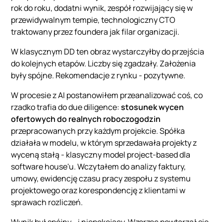
rok do roku, dodatni wynik, zespół rozwijający się w
przewidywalnym tempie, technologiczny CTO
traktowany przez foundera jak filar organizacji.
W klasycznym DD ten obraz wystarczyłby do przejścia
do kolejnych etapów. Liczby się zgadzały. Założenia
były spójne. Rekomendacje z rynku - pozytywne.
W procesie z AI postanowiłem przeanalizować coś, co
rzadko trafia do due diligence:
stosunek wycen
ofertowych do realnych roboczogodzin
przepracowanych przy każdym projekcie. Spółka
działała w modelu, w którym sprzedawała projekty z
wyceną stałą - klasyczny model project-based dla
software house'u. Wczytałem do analizy faktury,
umowy, ewidencję czasu pracy zespołu z systemu
projektowego oraz korespondencję z klientami w
sprawach rozliczeń.
Wynik był spójny - i niepokojący. Wzorzec powtarzał się