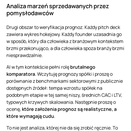
Analiza marzeń sprzedawanych przez
pomysłodawców
Drugi obszar to weryfikacja prognoz. Każdy pitch deck
zawiera wykres hokejowy. Każdy founder uzasadnia go
w sposób, który dla człowieka z branżowym kontekstem
brzmi przekonująco, a dla człowieka spoza branży brzmi
niesprawdzalnie.
AI w tym kontekście pełni rolę
brutalnego
komparatora
. Wczytuję prognozy spółki i proszę o
porównanie z benchmarkami sektorowymi z publicznie
dostępnych źródeł: tempa wzrostu spółek na
podobnym etapie w tej samej niszy, średnich CAC i LTV,
typowych krzywych skalowania. Następnie proszę o
ocenę,
które założenia prognoz są realistyczne, a
które wymagają cudu
.
To nie jest analiza, której nie da się zrobić ręcznie. To