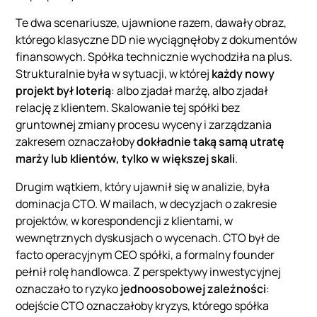
Te dwa scenariusze, ujawnione razem, dawały obraz,
którego klasyczne DD nie wyciągnęłoby z dokumentów
finansowych. Spółka technicznie wychodziła na plus.
Strukturalnie była w sytuacji, w której
każdy nowy
projekt był loterią
: albo zjadał marżę, albo zjadał
relację z klientem. Skalowanie tej spółki bez
gruntownej zmiany procesu wyceny i zarządzania
zakresem oznaczałoby
dokładnie taką samą utratę
marży lub klientów, tylko w większej skali
.
Drugim wątkiem, który ujawnił się w analizie, była
dominacja CTO. W mailach, w decyzjach o zakresie
projektów, w korespondencji z klientami, w
wewnętrznych dyskusjach o wycenach. CTO był de
facto operacyjnym CEO spółki, a formalny founder
pełnił rolę handlowca. Z perspektywy inwestycyjnej
oznaczało to ryzyko
jednoosobowej zależności
:
odejście CTO oznaczałoby kryzys, którego spółka