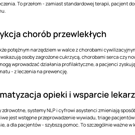
leczenia. To przełom - zamiast standardowej terapii, pacjent 
mu.
ykcja chorób przewlekłych
także potężnym narzędziem w walce z chorobami cywilizacyjnym
 wskazują osoby zagrożone cukrzycą, chorobami serca czy now
mogą wprowadzać działania profilaktyczne, a pacjenci zyskują
atu - z leczenia na prewencję.
matyzacja opieki i wsparcie leka
 zdrowotne, systemy NLP i cyfrowi asystenci zmieniają sposó
iwe jest wstępne przeprowadzenie wywiadu, triage pacjentów i
ie, a dla pacjentów - szybszą pomoc. To szczególnie ważne 