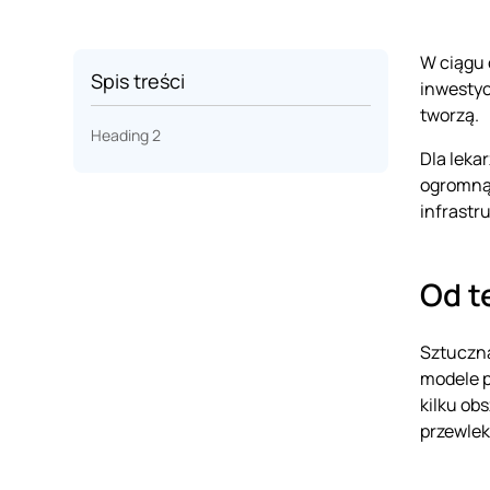
W ciągu 
Spis treści
inwestyc
tworzą.
Heading 2
Dla leka
ogromną 
infrastr
Od t
Sztuczna
modele p
kilku ob
przewlek