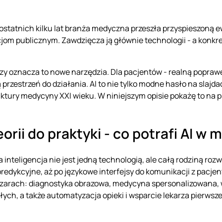
ostatnich kilku lat branża medyczna przeszła przyspieszoną e
jom publicznym. Zawdzięcza ją głównie technologii - a konkretn
rzy oznacza to nowe narzędzia. Dla pacjentów - realną poprawę 
przestrzeń do działania. AI to nie tylko modne hasło na slaj
uktury medycyny XXI wieku. W niniejszym opisie pokażę to na 
eorii do praktyki - co potrafi AI w
 inteligencja nie jest jedną technologią, ale całą rodziną ro
redykcyjne, aż po językowe interfejsy do komunikacji z pacjen
szarach: diagnostyka obrazowa, medycyna spersonalizowana, 
łych, a także automatyzacja opieki i wsparcie lekarza pierwsz