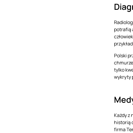
Diag
Radiolog
potrafią
człowiek
przykład
Polski p
chmurze.
tylko kw
wykryty 
Medy
Każdy z 
historią
firma Te