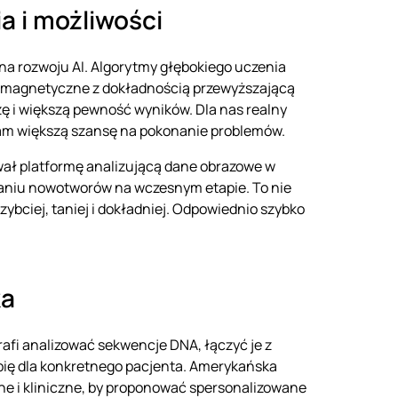
a i możliwości
y na rozwoju AI. Algorytmy głębokiego uczenia
e magnetyczne z dokładnością przewyższającą
ę i większą pewność wyników. Dla nas realny
e nam większą szansę na pokonanie problemów.
ował platformę analizującą dane obrazowe w
waniu nowotworów na wczesnym etapie. To nie
szybciej, taniej i dokładniej. Odpowiednio szybko
ka
otrafi analizować sekwencje DNA, łączyć je z
rapię dla konkretnego pacjenta. Amerykańska
e i kliniczne, by proponować spersonalizowane