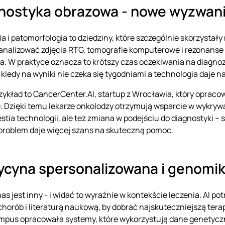
nostyka obrazowa - nowe wyzwani
ia i patomorfologia to dziedziny, które szczególnie skorzystał
 analizować zdjęcia RTG, tomografie komputerowe i rezonans
a. W praktyce oznacza to krótszy czas oczekiwania na diagnoz
 kiedy na wyniki nie czeka się tygodniami a technologia daj
rzykład to CancerCenter.AI, startup z Wrocławia, który oprac
 Dzięki temu lekarze onkolodzy otrzymują wsparcie w wykry
estia technologii, ale też zmiana w podejściu do diagnostyki – 
problem daje więcej szans na skuteczną pomoc.
cyna spersonalizowana i genomi
nas jest inny - i widać to wyraźnie w kontekście leczenia. AI p
 chorób i literaturą naukową, by dobrać najskuteczniejszą te
mpus opracowała systemy, które wykorzystują dane genetyczn