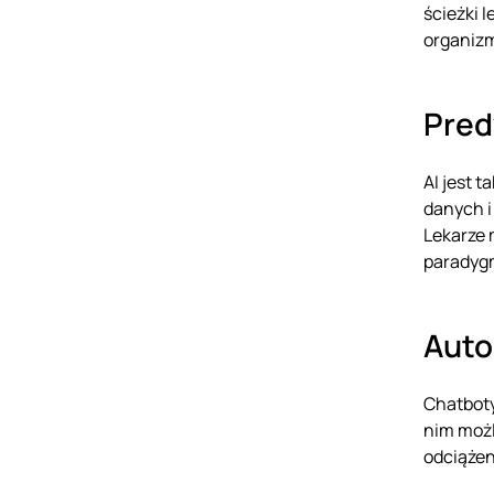
ścieżki 
organiz
Pred
AI jest 
danych i
Lekarze 
paradygm
Auto
Chatboty
nim możl
odciążen