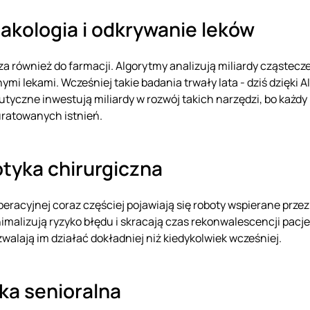
akologia i odkrywanie leków
za również do farmacji. Algorytmy analizują miliardy cząstecz
ymi lekami. Wcześniej takie badania trwały lata - dziś dzięki 
tyczne inwestują miliardy w rozwój takich narzędzi, bo każd
uratowanych istnień.
tyka chirurgiczna
operacyjnej coraz częściej pojawiają się roboty wspierane prz
nimalizują ryzyko błędu i skracają czas rekonwalescencji pacje
zwalają im działać dokładniej niż kiedykolwiek wcześniej.
ka senioralna