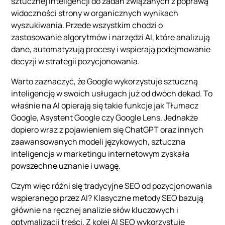
sztucznej inteligencji do zadań związanych z poprawą
widoczności strony w organicznych wynikach
wyszukiwania. Przede wszystkim chodzi o
zastosowanie algorytmów i narzędzi AI, które analizują
dane, automatyzują procesy i wspierają podejmowanie
decyzji w strategii pozycjonowania.
Warto zaznaczyć, że Google wykorzystuje sztuczną
inteligencję w swoich usługach już od dwóch dekad. To
właśnie na AI opierają się takie funkcje jak Tłumacz
Google, Asystent Google czy Google Lens. Jednakże
dopiero wraz z pojawieniem się ChatGPT oraz innych
zaawansowanych modeli językowych, sztuczna
inteligencja w marketingu internetowym zyskała
powszechne uznanie i uwagę.
Czym więc różni się tradycyjne SEO od pozycjonowania
wspieranego przez AI? Klasyczne metody SEO bazują
głównie na ręcznej analizie słów kluczowych i
optymalizacji treści. Z kolei AI SEO wykorzystuje