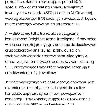
poziomach. Badania pokazują, że ponad 60%
specjalistów od marketingu planuje zwiększyć
inwestycje w narzędzia SEO oparte na AI. Co więcej,
według ekspertów, 87% badanych uważa, że AI będzie
miało znaczący wpływ na ich strategie SEO.
AI w SEO to nie tylko trend, ale strategiczna
konieczność. Dzięki sztucznej inteligencji firmy mogą
w sposób bardziej precyzyjny docierać do docelowych
grup odbiorców, analizując i przewidując ich
zachowania w czasie rzeczywistym. Algorytmy AI
umożliwiają automatyczne dostosowywanie strategii
SEO, identyfikując frazy, które najlepiej rezonują z
oczekiwaniami użytkowników.
Jedną z największych zalet AI w pozycjonowaniu jest
rozumienie semantyczne - zdolność do analizy
kontekstu zapytań, synonimów i powiązanych
koncepcji. Firmy wykorzystujące takie rozwiązania
notują średnio 25% wzrost widoczności i