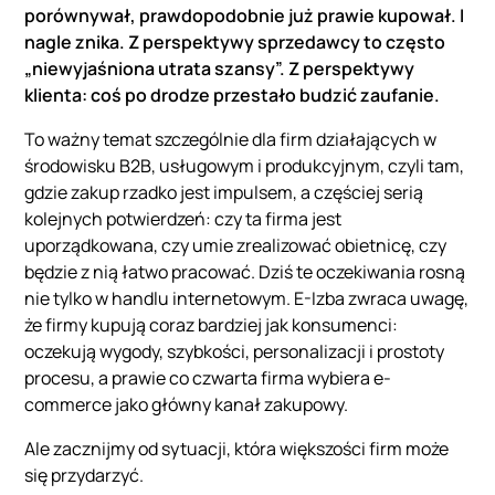
porównywał, prawdopodobnie już prawie kupował. I
nagle znika. Z perspektywy sprzedawcy to często
„niewyjaśniona utrata szansy”. Z perspektywy
klienta: coś po drodze przestało budzić zaufanie.
To ważny temat szczególnie dla firm działających w
środowisku B2B, usługowym i produkcyjnym, czyli tam,
gdzie zakup rzadko jest impulsem, a częściej serią
kolejnych potwierdzeń: czy ta firma jest
uporządkowana, czy umie zrealizować obietnicę, czy
będzie z nią łatwo pracować. Dziś te oczekiwania rosną
nie tylko w handlu internetowym. E-Izba zwraca uwagę,
że firmy kupują coraz bardziej jak konsumenci:
oczekują wygody, szybkości, personalizacji i prostoty
procesu, a prawie co czwarta firma wybiera e-
commerce jako główny kanał zakupowy.
Ale zacznijmy od sytuacji, która większości firm może
się przydarzyć.