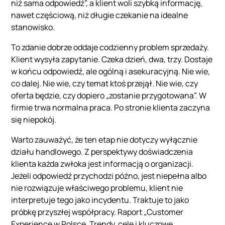
niż sama odpowiedź”, a klient woli szybką informację,
nawet częściową, niż długie czekanie na idealne
stanowisko.
To zdanie dobrze oddaje codzienny problem sprzedaży.
Klient wysyła zapytanie. Czeka dzień, dwa, trzy. Dostaje
w końcu odpowiedź, ale ogólną i asekuracyjną. Nie wie,
co dalej. Nie wie, czy temat ktoś przejął. Nie wie, czy
oferta będzie, czy dopiero „zostanie przygotowana”. W
firmie trwa normalna praca. Po stronie klienta zaczyna
się niepokój.
Warto zauważyć, że ten etap nie dotyczy wyłącznie
działu handlowego. Z perspektywy doświadczenia
klienta każda zwłoka jest informacją o organizacji.
Jeżeli odpowiedź przychodzi późno, jest niepełna albo
nie rozwiązuje właściwego problemu, klient nie
interpretuje tego jako incydentu. Traktuje to jako
próbkę przyszłej współpracy. Raport „Customer
Experience w Polsce. Trendy, cele i kluczowe