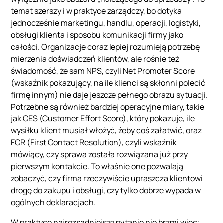
temat szerszy i w praktyce zarządczy, bo dotyka
jednocześnie marketingu, handlu, operacji, logistyki,
obsługi klienta i sposobu komunikacji firmy jako
całości. Organizacje coraz lepiej rozumieją potrzebę
mierzenia doświadczeń klientów, ale rośnie też
świadomość, że sam NPS, czyli Net Promoter Score
(wskaźnik pokazujący, na ile klienci są skłonni polecić
firmę innym) nie daje jeszcze pełnego obrazu sytuacji.
Potrzebne są również bardziej operacyjne miary, takie
jak CES (Customer Effort Score), który pokazuje, ile
wysiłku klient musiał włożyć, żeby coś załatwić, oraz
FCR (First Contact Resolution), czyli wskaźnik
mówiący, czy sprawa została rozwiązana już przy
pierwszym kontakcie. To właśnie one pozwalają
zobaczyć, czy firma rzeczywiście upraszcza klientowi
drogę do zakupu i obsługi, czy tylko dobrze wypada w
ogólnych deklaracjach.
W praktyce najrozsądniejsze pytanie nie brzmi więc: