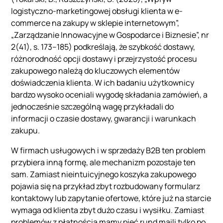
logistyczno-marketingowej obsługi klienta w e-
commerce na zakupy w sklepie internetowym”,
„Zarządzanie Innowacyjne w Gospodarce i Biznesie”, nr
2(41), s. 173–185) podkreślają, że szybkość dostawy,
różnorodność opcji dostawy i przejrzystość procesu
zakupowego należą do kluczowych elementów
doświadczenia klienta. W ich badaniu użytkownicy
bardzo wysoko oceniali wygodę składania zamówień, a
jednocześnie szczególną wagę przykładali do
informacji o czasie dostawy, gwarancji i warunkach
zakupu.
W firmach usługowych i w sprzedaży B2B ten problem
przybiera inną formę, ale mechanizm pozostaje ten
sam. Zamiast nieintuicyjnego koszyka zakupowego
pojawia się na przykład zbyt rozbudowany formularz
kontaktowy lub zapytanie ofertowe, które już na starcie
wymaga od klienta zbyt dużo czasu i wysiłku. Zamiast
problemów z płatnością mamy pięć rund maili tylko po