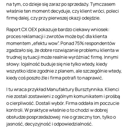
na tym, co dzieje się zaraz po sprzedaży. Tymczasem
właśnie ten moment decyduje, czy klient wróci, poleci
firmę dalej, czy przy pierwszej okazji odejdzie.
Raport CX OEX pokazuje bardzo ciekawy wniosek:
proces reklamacji i zwrotów może być dla klienta
momentem „efektu wow”. Ponad 75% respondentów
zgadzało się, że dobre rozwiązanie problemu klienta w
trudnej sytuacji może realnie wyróżniać firmę. Innymi
słowy: lojalność buduje się nie tylko wtedy, kiedy
wszystko idzie zgodnie z planem, ale szczególnie wtedy,
kiedy coś poszło źle i firma potrafi to naprawić.
I tu wraca przykład Manufaktury Bursztynnika. Klienci
nie zostali zostawieni z ogólnym komunikatem i prośbą
o cierpliwość. Dostali wybór. Firma oddała im poczucie
kontroli. W praktyce właśnie o to chodzi w dobrej
obsłudze posprzedażowej: nie o grzeczny ton, tylko o
jasność, decyzyjność i odpowiedzialność.