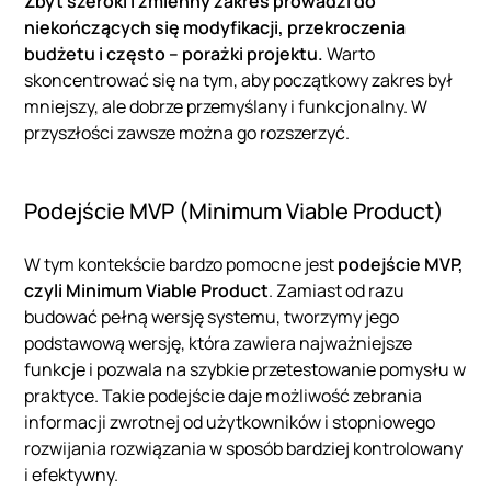
Zbyt szeroki i zmienny zakres prowadzi do
niekończących się modyfikacji, przekroczenia
budżetu i często – porażki projektu.
Warto
skoncentrować się na tym, aby początkowy zakres był
mniejszy, ale dobrze przemyślany i funkcjonalny. W
przyszłości zawsze można go rozszerzyć.
Podejście MVP (Minimum Viable Product)
W tym kontekście bardzo pomocne jest
podejście MVP,
czyli Minimum Viable Product
. Zamiast od razu
budować pełną wersję systemu, tworzymy jego
podstawową wersję, która zawiera najważniejsze
funkcje i pozwala na szybkie przetestowanie pomysłu w
praktyce. Takie podejście daje możliwość zebrania
informacji zwrotnej od użytkowników i stopniowego
rozwijania rozwiązania w sposób bardziej kontrolowany
i efektywny.