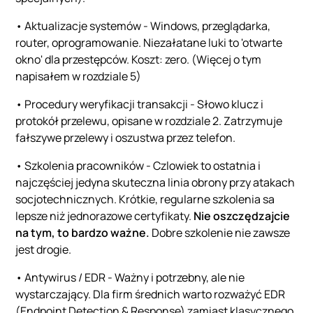
• Aktualizacje systemów - Windows, przeglądarka,
router, oprogramowanie. Niezałatane luki to 'otwarte
okno' dla przestępców. Koszt: zero. (Więcej o tym
napisałem w rozdziale 5)
• Procedury weryfikacji transakcji - Słowo klucz i
protokół przelewu, opisane w rozdziale 2. Zatrzymuje
fałszywe przelewy i oszustwa przez telefon.
• Szkolenia pracowników - Czlowiek to ostatnia i
najczęściej jedyna skuteczna linia obrony przy atakach
socjotechnicznych. Krótkie, regularne szkolenia sa
lepsze niż jednorazowe certyfikaty.
Nie oszczędzajcie
na tym, to bardzo ważne.
Dobre szkolenie nie zawsze
jest drogie.
• Antywirus / EDR - Ważny i potrzebny, ale nie
wystarczający. Dla firm średnich warto rozważyć EDR
(Endpoint Detection & Response) zamiast klasycznego