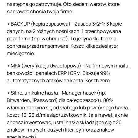
następna go zatrzymuje. Oto siedem warstw, ktore
naprawde chonia twoja firme:
• BACKUP (kopia zapasowa) - Zasada 3-2-1: 3 kopie
danych, na 2 różnych nośnikach, 1 przechowywana
poza firma (np. w chmurze). To jedyna skuteczna
ochrona przed ransomware. Koszt: kilkadziesiąt zł
miesięcznie.
• MFA (weryfikacja dwuetapowa) - Na firmowym mailu,
bankowości, panelach ERP i CRM. Blokuje 99%
automatycznych ataków na konta. Koszt: zero.
• Silne, unikalne hasła - Manager haseł (np.
Bitwarden, 1Password) dla całego zespołu. 80%
włamań zaczyna się od słabego lub powtórnego hasła.
Koszt: 10-20 zl/miesiąc/użytkownik. (ale nawet jak nie
chcesz inwestować, ustal hasło składające się z 20
znaków - małych, dużych liter, cyfr oraz znaków
specjalnych).