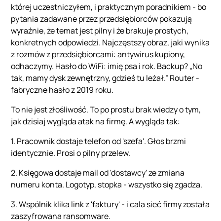
której uczestniczyłem, i praktycznym poradnikiem - bo
pytania zadawane przez przedsiębiorców pokazują
wyraźnie, że temat jest pilny i że brakuje prostych,
konkretnych odpowiedzi. Najczęstszy obraz, jaki wynika
z rozmów z przedsiębiorcami: antywirus kupiony,
odhaczymy. Hasło do WiFi: imię psa i rok. Backup? „No
tak, mamy dysk zewnętrzny, gdzieś tu leżał.” Router -
fabryczne hasło z 2019 roku.
To nie jest złośliwość. To po prostu brak wiedzy o tym,
jak dzisiaj wygląda atak na firmę. A wygląda tak:
1. Pracownik dostaje telefon od 'szefa'. Głos brzmi
identycznie. Prosi o pilny przelew.
2. Księgowa dostaje mail od 'dostawcy' ze zmiana
numeru konta. Logotyp, stopka - wszystko się zgadza.
3. Wspólnik klika link z 'faktury' - i calа sieć firmy została
zaszyfrowana ransomware.