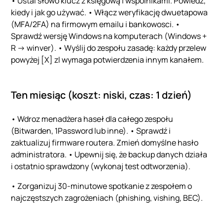
• Ustal słowo klucz z księgową i wspólnikami. Powiedz,
kiedy i jak go używać. • Włącz weryfikację dwuetapowa
(MFA/2FA) na firmowym emailu i bankowosci. •
Sprawdź wersję Windows na komputerach (Windows +
R -> winver). • Wyślij do zespołu zasadę: każdy przelew
powyżej [X] zl wymaga potwierdzenia innym kanałem.
Ten miesiąc (koszt: niski, czas: 1 dzień)
• Wdroz menadżera haseł dla całego zespołu
(Bitwarden, 1Password lub inne). • Sprawdź i
zaktualizuj firmware routera. Zmień domyślne hasło
administratora. • Upewnij się, że backup danych działa
i ostatnio sprawdzony (wykonaj test odtworzenia).
• Zorganizuj 30-minutowe spotkanie z zespołem o
najczęstszych zagrożeniach (phishing, vishing, BEC).