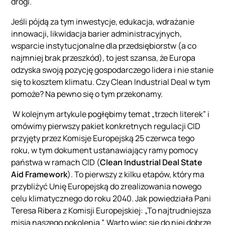
drogi.
Jeśli pójdą za tym inwestycje, edukacja, wdrażanie
innowacji, likwidacja barier administracyjnych,
wsparcie instytucjonalne dla przedsiębiorstw (a co
najmniej brak przeszkód), to jest szansa, że Europa
odzyska swoją pozycję gospodarczego lidera i nie stanie
się to kosztem klimatu. Czy Clean Industrial Deal w tym
pomoże? Na pewno się o tym przekonamy.
W kolejnym artykule pogłębimy temat „trzech literek” i
omówimy pierwszy pakiet konkretnych regulacji CID
przyjęty przez Komisje Europejską 25 czerwca tego
roku, w tym dokument ustanawiający ramy pomocy
państwa w ramach CID (
Clean Industrial Deal State
Aid Framework
). To pierwszy z kilku etapów, który ma
przybliżyć Unię Europejską do zrealizowania nowego
celu klimatycznego do roku 2040. Jak powiedziała Pani
Teresa Ribera z Komisji Europejskiej: „To najtrudniejsza
misja naszego pokolenia.”. Warto więc się do niej dobrze