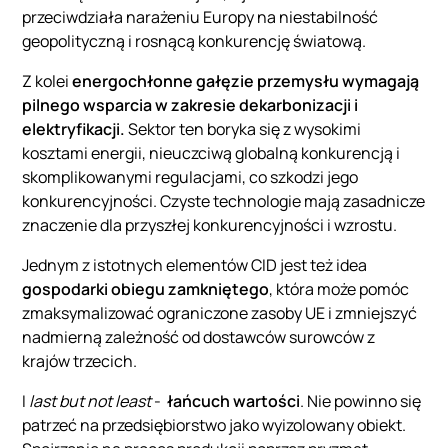
przeciwdziała narażeniu Europy na niestabilność
geopolityczną i rosnącą konkurencję światową.
Z kolei
energochłonne gałęzie przemysłu wymagają
pilnego wsparcia w zakresie dekarbonizacji i
elektryfikacji.
Sektor ten boryka się z wysokimi
kosztami energii, nieuczciwą globalną konkurencją i
skomplikowanymi regulacjami, co szkodzi jego
konkurencyjności. Czyste technologie mają zasadnicze
znaczenie dla przyszłej konkurencyjności i wzrostu.
Jednym z istotnych elementów CID jest też idea
gospodarki obiegu zamkniętego
, która może pomóc
zmaksymalizować ograniczone zasoby UE i zmniejszyć
nadmierną zależność od dostawców surowców z
krajów trzecich.
I
last but not least
-
łańcuch wartości
. Nie powinno się
patrzeć na przedsiębiorstwo jako wyizolowany obiekt.