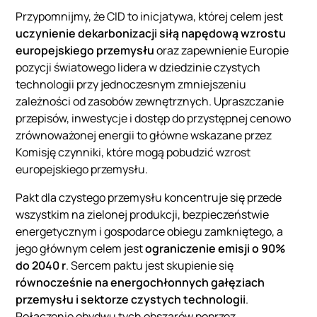
Przypomnijmy, że CID to inicjatywa, której celem jest
uczynienie dekarbonizacji siłą napędową wzrostu
europejskiego przemysłu
oraz zapewnienie Europie
pozycji światowego lidera w dziedzinie czystych
technologii przy jednoczesnym zmniejszeniu
zależności od zasobów zewnętrznych. Upraszczanie
przepisów, inwestycje i dostęp do przystępnej cenowo
zrównoważonej energii to główne wskazane przez
Komisję czynniki, które mogą pobudzić wzrost
europejskiego przemysłu.
Pakt dla czystego przemysłu koncentruje się przede
wszystkim na zielonej produkcji, bezpieczeństwie
energetycznym i gospodarce obiegu zamkniętego, a
jego głównym celem jest
ograniczenie emisji o 90%
do 2040 r
. Sercem paktu jest skupienie się
równocześnie na energochłonnych gałęziach
przemysłu i sektorze czystych technologii
.
Połączenie obydwu tych obszarów poprzez