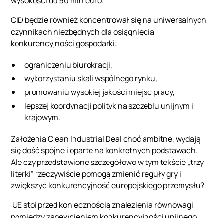
wysokości do 90 mln euro.
CID będzie również koncentrował się na uniwersalnych
czynnikach niezbędnych dla osiągnięcia
konkurencyjności gospodarki:
ograniczeniu biurokracji,
wykorzystaniu skali wspólnego rynku,
promowaniu wysokiej jakości miejsc pracy,
lepszej koordynacji polityk na szczeblu unijnym i
krajowym.
Założenia Clean Industrial Deal choć ambitne, wydają
się dość spójne i oparte na konkretnych podstawach.
Ale czy przedstawione szczegółowo w tym tekście „trzy
literki” rzeczywiście pomogą zmienić reguły gry i
zwiększyć konkurencyjność europejskiego przemysłu?
UE stoi przed koniecznością znalezienia równowagi
pomiędzy zapewnieniem konkurencyjności unijnego