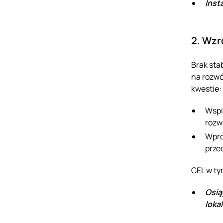
Inst
2. Wzr
Brak sta
na rozwó
kwestie:
Wspi
rozw
Wpro
prze
CEL w ty
Osią
loka