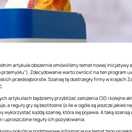
dnim artykule obszernie omówiliśmy temat nowej inicjatywy eur
 przemysłu”). Zdecydowanie warto zwrócić na ten program u
lskich przedsiębiorstw. Szansę tę dostrzegły firmy w krajach 
ć.
ych artykułach będziemy przybliżać założenia CID i kolejne a
e, a reguły gry są bezlitosne (o ile w ogóle są jeszcze jakieś 
y wykorzystać każdą szansę, która się pojawia. A taką szansą 
 i uproszczone reguły ich pozyskiwania.
ijmy pokrótce podstawowe informacje na temat tego projekt