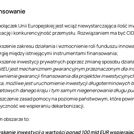
ansowanie
bolączek Unii Europejskiej jest wciąż niewystarczająca ilość i
ikację i konkurencyjność przemysłu. Rozwiązaniem ma być CID,
kszenie zakresu działania i wzmocnienie roli funduszu innow
rgię między istniejącymi instrumentami finansowania;
kszenie inwestycji prywatnych poprzez zmianę sposobu działa
stEU jest mechanizmem gwarancyjnym przeznaczonym dla inst
wnienie gwarancji finansowania dla projektów inwestycyjnych
ka, możliwe jest uruchomienie inwestycji długoterminowych 
etowych danego kraju i tym samym niegenerowanie długu pu
szczenie zasad pomocy na poziomie państwowym, które pow
tyczność we wspieraniu dekarbonizacji.
m obszarze to:
skanie inwestycji o wartości ponad 100 mld EUR wspieraj