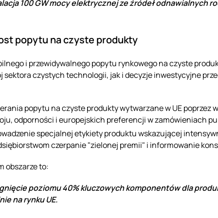
alacja 100 GW mocy elektrycznej ze źródeł odnawialnych roc
ost popytu na czyste produkty
bilnego i przewidywalnego popytu rynkowego na czyste prod
j sektora czystych technologii, jak i decyzje inwestycyjne prz
erania popytu na czyste produkty wytwarzane w UE poprzez
oju, odporności i europejskich preferencji w zamówieniach p
wadzenie specjalnej etykiety produktu wskazującej intensyw
dsiębiorstwom czerpanie "zielonej premii" i informowanie ko
m obszarze to:
gnięcie poziomu 40% kluczowych komponentów dla produk
lnie na rynku UE.