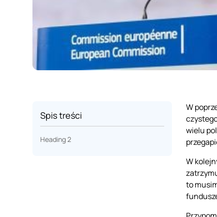
W poprze
Spis treści
czystego
wielu po
Heading 2
przegapi
W kolejn
zatrzymuj
to musim
fundusze
Przypomn