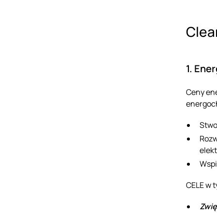
Clea
1. Ene
Ceny ene
energoc
Stwo
Rozw
elek
Wspi
CELE w t
Zwię