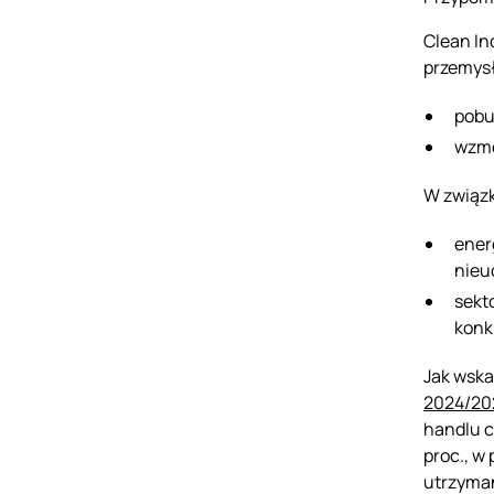
Clean In
przemysł
pobu
wzmo
W związk
ener
nieu
sekt
konk
Jak wska
2024/202
handlu c
proc., w
utrzyman