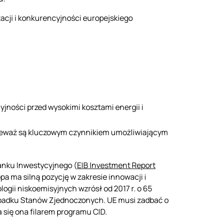
zacji i konkurencyjności europejskiego
ności przed wysokimi kosztami energii i
onieważ są kluczowym czynnikiem umożliwiającym
anku Inwestycyjnego (
EIB Investment Report
opa ma silną pozycję w zakresie innowacji i
ogii niskoemisyjnych wzrósł od 2017 r. o 65
rzypadku Stanów Zjednoczonych. UE musi zadbać o
 się ona filarem programu CID.