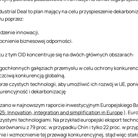
dustrial Deal to plan mający na celu przyspieszenie dekarboni
u poprzez:
dzenie innowacji,
cnienie biznesowej odporności.
u z tym CID koncentruje się na dwóch głównych obszarach:
gochłonnych gałęziach przemysłu w celu ochrony konkurencyj
czciwą konkurencją globalną,
orze czystych technologii, aby umożliwić ich rozwój w UE, p
urencyjność i dekarbonizację
zano w najnowszym raporcie inwestycyjnym Europejskiego B
5: Innovation, integration and simplification in Europe
), Eur
zystymi technologiami. Na przykład europejski eksport technol
 porównaniu z 79 proc. w przypadku Chin i tylko 22 proc. w p
ie i wzmocnienie tej przewagi konkurencyjnej, stąd więc stała