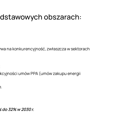
 podstawowych obszarach:
ływa na konkurencyjność, zwłaszcza w sektorach
;
rakcyjności umów PPA (umów zakupu energii
e.
% do 32% w 2030 r.