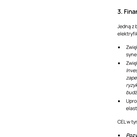
3. Fin
Jedną z 
elektryf
Zwię
syne
Zwię
Inve
zape
ryzy
budż
Upro
elas
CEL w ty
Pozy