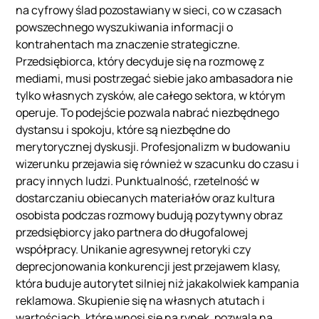
na cyfrowy ślad pozostawiany w sieci, co w czasach
powszechnego wyszukiwania informacji o
kontrahentach ma znaczenie strategiczne.
Przedsiębiorca, który decyduje się na rozmowę z
mediami, musi postrzegać siebie jako ambasadora nie
tylko własnych zysków, ale całego sektora, w którym
operuje. To podejście pozwala nabrać niezbędnego
dystansu i spokoju, które są niezbędne do
merytorycznej dyskusji. Profesjonalizm w budowaniu
wizerunku przejawia się również w szacunku do czasu i
pracy innych ludzi. Punktualność, rzetelność w
dostarczaniu obiecanych materiałów oraz kultura
osobista podczas rozmowy budują pozytywny obraz
przedsiębiorcy jako partnera do długofalowej
współpracy. Unikanie agresywnej retoryki czy
deprecjonowania konkurencji jest przejawem klasy,
która buduje autorytet silniej niż jakakolwiek kampania
reklamowa. Skupienie się na własnych atutach i
wartościach, które wnosi się na rynek, pozwala na