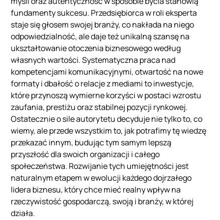
myśli oraz autentyczność w sposobie bycia stanowią
fundamenty sukcesu. Przedsiębiorca w roli eksperta
staje się głosem swojej branży, co nakłada na niego
odpowiedzialność, ale daje też unikalną szansę na
ukształtowanie otoczenia biznesowego według
własnych wartości. Systematyczna praca nad
kompetencjami komunikacyjnymi, otwartość na nowe
formaty i dbałość o relacje z mediami to inwestycje,
które przynoszą wymierne korzyści w postaci wzrostu
zaufania, prestiżu oraz stabilnej pozycji rynkowej.
Ostatecznie o sile autorytetu decyduje nie tylko to, co
wiemy, ale przede wszystkim to, jak potrafimy tę wiedzę
przekazać innym, budując tym samym lepszą
przyszłość dla swoich organizacji i całego
społeczeństwa. Rozwijanie tych umiejętności jest
naturalnym etapem w ewolucji każdego dojrzałego
lidera biznesu, który chce mieć realny wpływ na
rzeczywistość gospodarczą, swoją i branży, w której
działa.