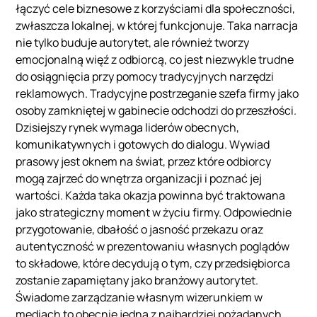
łączyć cele biznesowe z korzyściami dla społeczności,
zwłaszcza lokalnej, w której funkcjonuje. Taka narracja
nie tylko buduje autorytet, ale również tworzy
emocjonalną więź z odbiorcą, co jest niezwykle trudne
do osiągnięcia przy pomocy tradycyjnych narzędzi
reklamowych. Tradycyjne postrzeganie szefa firmy jako
osoby zamkniętej w gabinecie odchodzi do przeszłości.
Dzisiejszy rynek wymaga liderów obecnych,
komunikatywnych i gotowych do dialogu. Wywiad
prasowy jest oknem na świat, przez które odbiorcy
mogą zajrzeć do wnętrza organizacji i poznać jej
wartości. Każda taka okazja powinna być traktowana
jako strategiczny moment w życiu firmy. Odpowiednie
przygotowanie, dbałość o jasność przekazu oraz
autentyczność w prezentowaniu własnych poglądów
to składowe, które decydują o tym, czy przedsiębiorca
zostanie zapamiętany jako branżowy autorytet.
Świadome zarządzanie własnym wizerunkiem w
mediach to obecnie jedna z najbardziej pożądanych