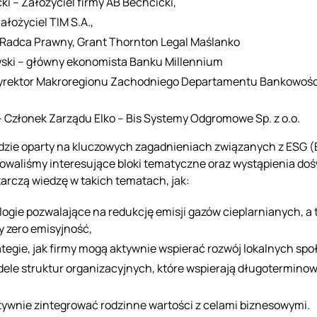
i – Założyciel firmy AB Bechcicki,
ałożyciel TIM S.A.,
 Radca Prawny, Grant Thornton Legal Maślanko
wski – główny ekonomista Banku Millennium
yrektor Makroregionu Zachodniego Departamentu Bankowości
 Członek Zarządu Elko – Bis Systemy Odgromowe Sp. z o.o.
zie oparty na kluczowych zagadnieniach związanych z ESG (E
owaliśmy interesujące bloki tematyczne oraz wystąpienia d
tarczą wiedzę w takich tematach, jak:
logie pozwalające na redukcję emisji gazów cieplarnianych, a 
y zero emisyjność,
tegie, jak firmy mogą aktywnie wspierać rozwój lokalnych spo
le struktur organizacyjnych, które wspierają długoterminow
tywnie zintegrować rodzinne wartości z celami biznesowymi.