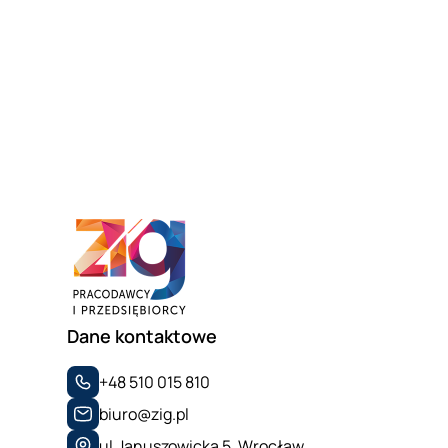
Dane kontaktowe
+48 510 015 810
biuro@zig.pl
ul.Januszowicka 5, Wrocław