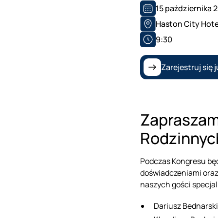
15 października 
Haston City Hote
9:30
Zarejestruj się j
Zapraszamy
Rodzinnyc
Podczas Kongresu będz
doświadczeniami oraz
naszych gości specjal
Dariusz Bednarski