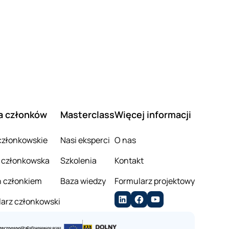
a członków
Masterclass
Więcej informacji
członkowskie
Nasi eksperci
O nas
 członkowska
Szkolenia
Kontakt
 członkiem
Baza wiedzy
Formularz projektowy
arz członkowski