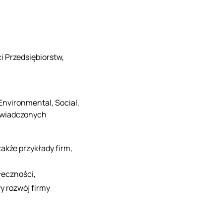
 Przedsiębiorstw,
nvironmental, Social,
oświadczonych
także przykłady firm,
łeczności,
y rozwój firmy