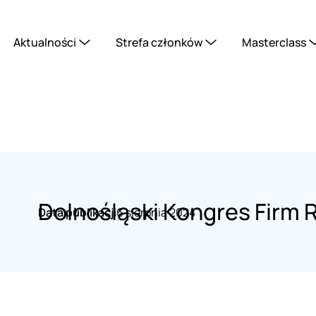
Aktualności
Strefa członków
Masterclass
Dolnośląski Kongres Firm 
Data publikacji
6 sierpnia 2024