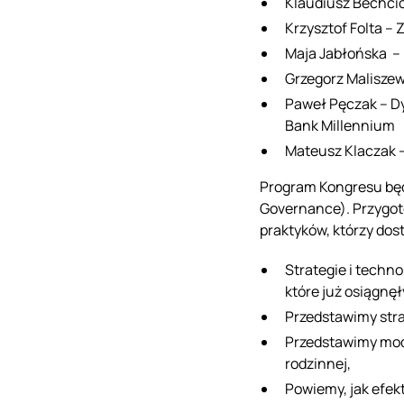
Klaudiusz Bechcick
Krzysztof Folta – Z
Maja Jabłońska –
Grzegorz Malisze
Paweł Pęczak – D
Bank Millennium
Mateusz Klaczak –
Program Kongresu będ
Governance). Przygot
praktyków, którzy dos
Strategie i techno
które już osiągnęł
Przedstawimy stra
Przedstawimy mode
rodzinnej,
Powiemy, jak efek