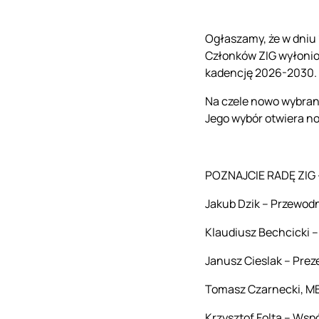
Ogłaszamy, że w dniu
Członków ZIG wyłonio
kadencję 2026-2030.
Na czele nowo wybrane
Jego wybór otwiera no
POZNAJCIE RADĘ ZIG
Jakub Dzik – Przewodn
Klaudiusz Bechcicki –
Janusz Cieslak – Preze
Tomasz Czarnecki, MB
Krzysztof Folta – Wspó