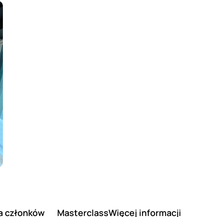
a członków
Masterclass
Więcej informacji