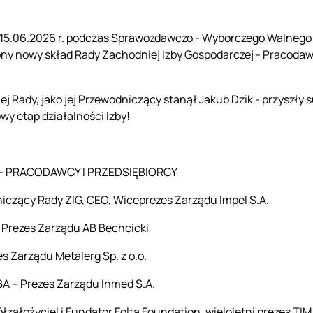
 15.06.2026 r. podczas Sprawozdawczo - Wyborczego Walneg
ny nowy skład Rady Zachodniej Izby Gospodarczej - Pracodawc
j Rady, jako jej Przewodniczący stanął Jakub Dzik - przyszły 
wy etap działalności Izby!
 - PRACODAWCY I PRZEDSIĘBIORCY
iczący Rady ZIG, CEO, Wiceprezes Zarządu Impel S.A.
 Prezes Zarządu AB Bechcicki
s Zarządu Metalerg Sp. z o.o.
A – Prezes Zarządu Inmed S.A.
łzałożyciel i Fundator Folta Foundation, wieloletni prezes TIM