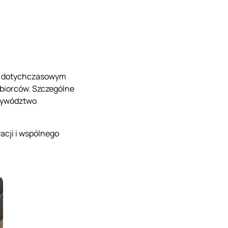
ać dotychczasowym
iębiorców. Szczególne
rzywództwo
cji i wspólnego