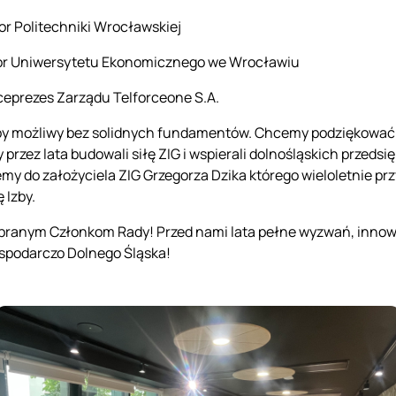
or Politechniki Wrocławskiej
tor Uniwersytetu Ekonomicznego we Wrocławiu
ceprezes Zarządu Telforceone S.A.
yłby możliwy bez solidnych fundamentów. Chcemy podziękow
przez lata budowali siłę ZIG i wspierali dolnośląskich przeds
my do założyciela ZIG Grzegorza Dzika którego wieloletnie p
 Izby.
ranym Członkom Rady! Przed nami lata pełne wyzwań, innowa
spodarczo Dolnego Śląska!