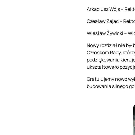
Arkadiusz Wójs – Rekt
Czesław Zając – Rek
Wiesław Żywicki – Wi
Nowy rozdział nie b
Członkom Rady, którzy 
podziękowania kieruje
ukształtowało pozycję
Gratulujemy nowo wyb
budowania silnego go