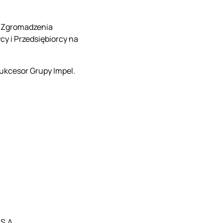
o Zgromadzenia
y i Przedsiębiorcy na
sukcesor Grupy Impel.
 S.A.